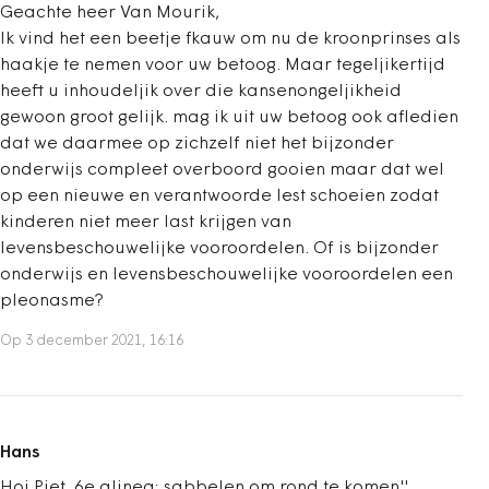
Geachte heer Van Mourik,
Ik vind het een beetje fkauw om nu de kroonprinses als
haakje te nemen voor uw betoog. Maar tegeljikertijd
heeft u inhoudeljik over die kansenongeljikheid
gewoon groot gelijk. mag ik uit uw betoog ook afledien
dat we daarmee op zichzelf niet het bijzonder
onderwijs compleet overboord gooien maar dat wel
op een nieuwe en verantwoorde lest schoeien zodat
kinderen niet meer last krijgen van
levensbeschouwelijke vooroordelen. Of is bijzonder
onderwijs en levensbeschouwelijke vooroordelen een
pleonasme?
Op 3 december 2021, 16:16
Hans
Hoi Piet. 6e alinea: sabbelen om rond te komen'',