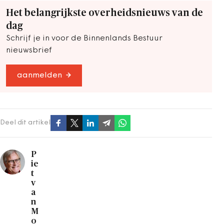
Het belangrijkste overheidsnieuws van de
dag
Schrijf je in voor de Binnenlands Bestuur
nieuwsbrief
aanmelden
Deel dit artikel
P
ie
t
v
a
n
M
o