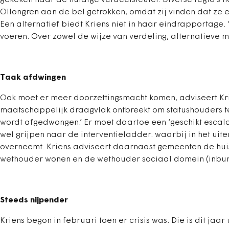
gekeken naar de huidige verdeelsleutel. Diverse regio’s
Ollongren aan de bel getrokken, omdat zij vinden dat ze 
Een alternatief biedt Kriens niet in haar eindrapportage.
voeren. Over zowel de wijze van verdeling, alternatieve m
Taak afdwingen
Ook moet er meer doorzettingsmacht komen, adviseert Kr
maatschappelijk draagvlak ontbreekt om statushou­ders te
wordt afgedwongen.’ Er moet daartoe een ‘geschikt escala
wel grijpen naar de interventieladder. waarbij in het uit
overneemt. Kriens adviseert daarnaast gemeenten de huis
wethouder wonen en de wethouder sociaal domein (inbur
Steeds nijpender
Kriens begon in februari toen er crisis was. Die is dit jaar