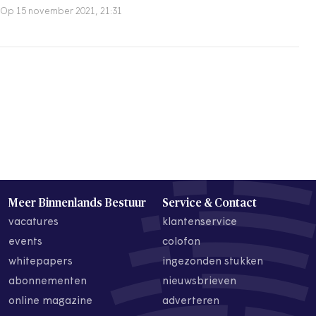
Op 15 november 2021, 21:31
Meer Binnenlands Bestuur
Service & Contact
vacatures
klantenservice
events
colofon
whitepapers
ingezonden stukken
abonnementen
nieuwsbrieven
online magazine
adverteren