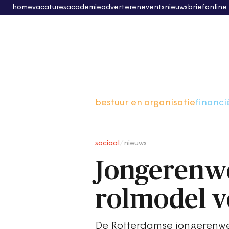
home
vacatures
academie
adverteren
events
nieuwsbrief
online
bestuur en organisatie
financi
sociaal
/
nieuws
Jongerenw
rolmodel v
De Rotterdamse jongerenwer