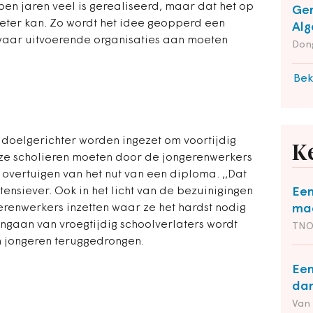
pen jaren veel is gerealiseerd, maar dat het op
Gem
ter kan. Zo wordt het idee geopperd een
Alg
 waar uitvoerende organisaties aan moeten
Dong
Bek
 doelgerichter worden ingezet om voortijdig
K
eze scholieren moeten door de jongerenwerkers
overtuigen van het nut van een diploma. ,,Dat
ensiever. Ook in het licht van de bezuinigingen
Een
enwerkers inzetten waar ze het hardst nodig
maa
gengaan van vroegtijdig schoolverlaters wordt
TN
n jongeren teruggedrongen.
Een
dan
Van