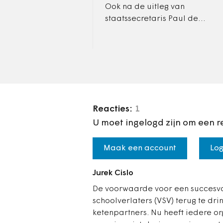
Ook na de uitleg van
staatssecretaris Paul de
Krom (Sociale Zaken) vinden
gemeenten dat ze
onverantwoord grote
financiële risico's lopen…
Reacties:
1
U moet ingelogd zijn om een r
Maak een account
Log
Jurek Cislo
De voorwaarde voor een succesvo
schoolverlaters (VSV) terug te dri
ketenpartners. Nu heeft iedere o