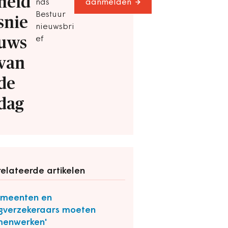
heid
nds
aanmelden
Bestuur
snie
nieuwsbri
uws
ef
van
de
dag
elateerde artikelen
emeenten en
gverzekeraars moeten
menwerken'