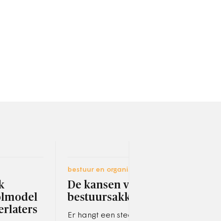
bestuur en organisatie
digit
k
De kansen van het
Nie
olmodel
bestuursakkoord
Fin
erlaters
opl
Er hangt een steeds