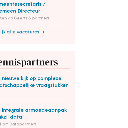
eentesecretaris /
emeen Directeur
en via Geerts & partners
ijk alle vacatures
ennispartners
 nieuwe kijk op complexe
tschappelijke vraagstukken
O
 integrale armoedeaanpak
kzij data
 Dam Datapartners