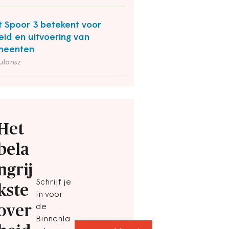
 Spoor 3 betekent voor
eid en uitvoering van
meenten
ulansz
Het
bela
ngrij
Schrijf je
kste
in voor
over
de
Binnenla