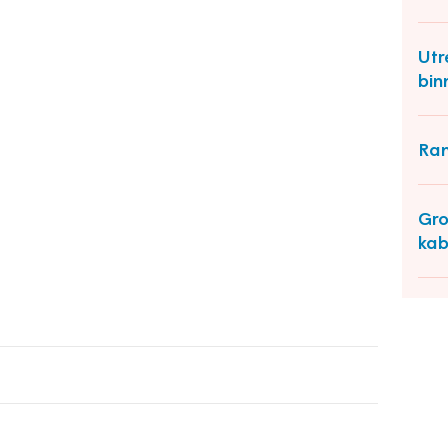
Utr
bin
Ran
Gro
kab