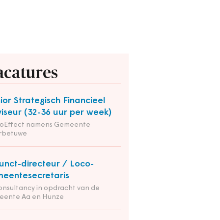
acatures
ior Strategisch Financieel
iseur (32-36 uur per week)
ioEffect namens Gemeente
rbetuwe
unct-directeur / Loco-
eentesecretaris
onsultancy in opdracht van de
eente Aa en Hunze