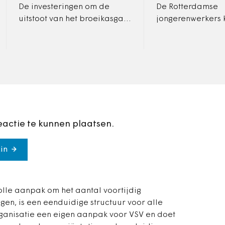
De investeringen om de
De Rotterdamse
uitstoot van het broeikasgas
jongerenwerkers 
CO2 in de Rotterdamse
effectiever worde
haven terug te dringen,
tegen het proble
bedragen tot 2025 naar
voortijdig schoolv
schatting 11,3…
de stad.
eactie te kunnen plaatsen.
in
lle aanpak om het aantal voortijdig
ngen, is een eenduidige structuur voor alle
rganisatie een eigen aanpak voor VSV en doet