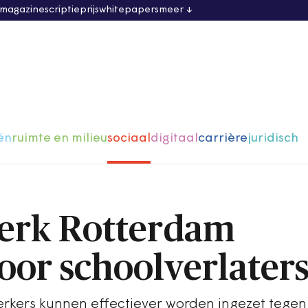
 magazine
scriptieprijs
whitepapers
meer
ën
ruimte en milieu
sociaal
digitaal
carrière
juridisch
erk Rotterdam
oor schoolverlater
kers kunnen effectiever worden ingezet tegen