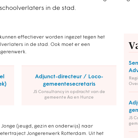
schoolverlaters in de stad.
unnen effectiever worden ingezet tegen het
V
verlaters in de stad. Ook moet er een
ngerenwerk.
Sen
Adv
el
Adjunct-directeur / Loco-
Reg
ek)
gemeentesecretaris
Ove
JS Consultancy in opdracht van de
gemeente Aa en Hunze
Adj
gem
JS C
gem
Jonge (jeugd, gezin en onderwijs) naar
etertraject Jongerenwerk Rotterdam. Uit het