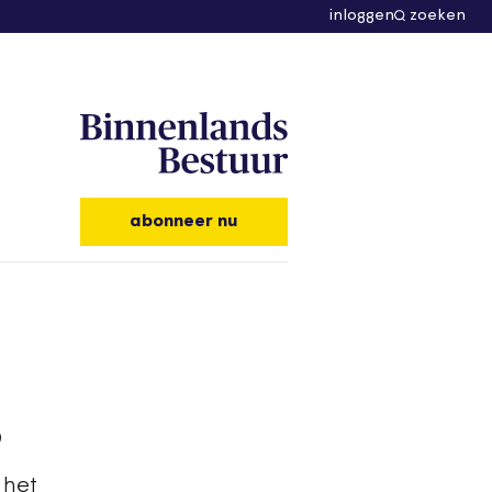
inloggen
zoeken
abonneer nu
s
 het