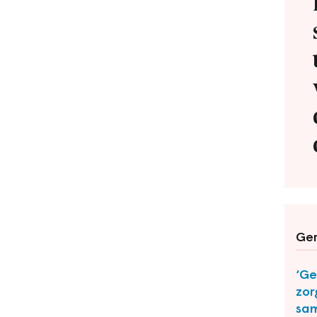
Ger
‘G
zor
sa