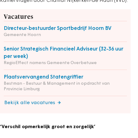
Kamervragen door Chantal Nijkerken-de Haan (VVD).
Vacatures
Directeur-bestuurder Sportbedrijf Hoorn BV
Gemeente Hoorn
Senior Strategisch Financieel Adviseur (32-36 uur
per week)
RegioEffect namens Gemeente Overbetuwe
Plaatsvervangend Statengriffier
Bestman - Bestuur & Management in opdracht van
Provincie Limburg
Bekijk alle vacatures
‘Verschil opmerkelijk groot en zorgelijk’