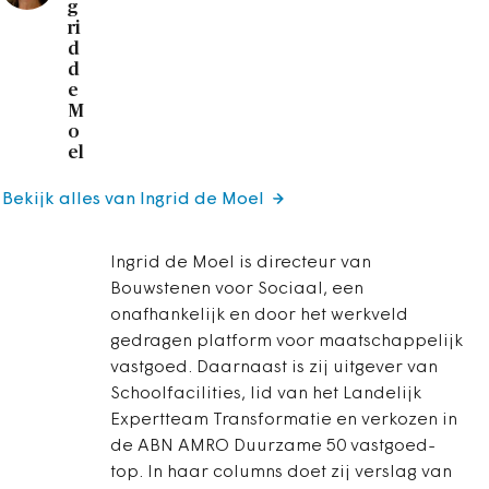
g
ri
d
d
e
M
o
el
Bekijk alles van Ingrid de Moel
Ingrid de Moel is directeur van
Bouwstenen voor Sociaal, een
onafhankelijk en door het werkveld
gedragen platform voor maatschappelijk
vastgoed. Daarnaast is zij uitgever van
Schoolfacilities, lid van het Landelijk
Expertteam Transformatie en verkozen in
de ABN AMRO Duurzame 50 vastgoed-
top. In haar columns doet zij verslag van