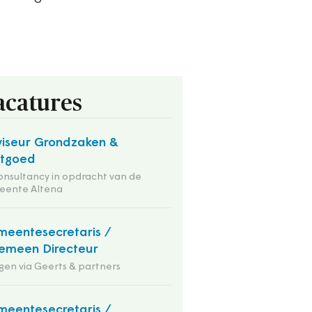
acatures
iseur Grondzaken &
stgoed
onsultancy in opdracht van de
eente Altena
eentesecretaris /
emeen Directeur
en via Geerts & partners
eentesecretaris /