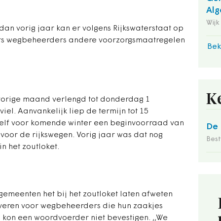
Alg
Wijk
an vorig jaar kan er volgens Rijkswaterstaat op
ers wegbeheerders andere voorzorgsmaatregelen
Bek
K
vorige maand verlengd tot donderdag 1
l. Aanvankelijk liep de termijn tot 15
zelf voor komende winter een beginvoorraad van
De 
 voor de rijkswegen. Vorig jaar was dat nog
Bes
in het zoutloket.
gemeenten het bij het zoutloket laten afweten
leveren voor wegbeheerders die hun zaakjes
kon een woordvoerder niet bevestigen. ,,We