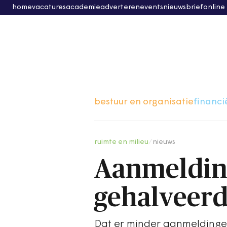
home
vacatures
academie
adverteren
events
nieuwsbrief
online
bestuur en organisatie
financi
ruimte en milieu
/
nieuws
Aanmeldin
gehalveer
Dat er minder aanmeldingen