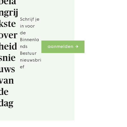
bela
ngrij
Schrijf je
kste
in voor
over
de
Binnenla
heid
nds
aanmelden
Bestuur
snie
nieuwsbri
uws
ef
van
de
dag