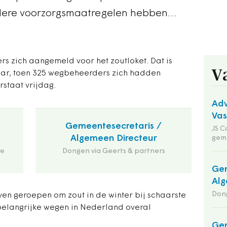
dere voorzorgsmaatregelen hebben…
s zich aangemeld voor het zoutloket. Dat is
V
jaar, toen 325 wegbeheerders zich hadden
staat vrijdag.
Adv
Va
Gemeentesecretaris /
JS C
Algemeen Directeur
gem
de
Dongen via Geerts & partners
Gem
Alg
Dong
even geroepen om zout in de winter bij schaarste
belangrijke wegen in Nederland overal
Gem