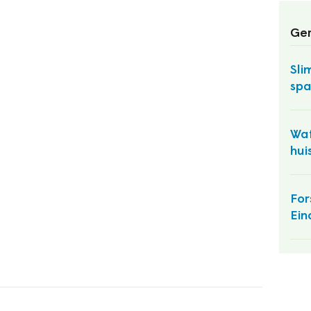
Ger
Sli
spa
Wat
hui
For
Ein