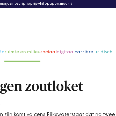
 magazine
scriptieprijs
whitepapers
meer
ën
ruimte en milieu
sociaal
digitaal
carrière
juridisch
gen zoutloket
d
 zijn komt volgens Rijkswaterstaat dat na twee