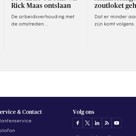
Rick Maas ontslaan
zoutloket ge
De arbeidsverhouding met
Dat er minder a
de omstreden
zijn komt volgens
topambtenaar is verstoord,
Rijkswaterstaat d
meldt de provincie.
strenge winters
wegbeheerders 
voorzorgsmaatre
hebben…
ervice & Contact
Volg ons
lantenservice
olofon