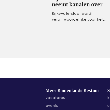
neemt kanalen over
Rijkswaterstaat wordt
verantwoordelijke voor het
beheer en onderhoud van
het Friese Prinses
Margrietkanaal en de
Groningse Van…
Meer Binnenlands Bestuur
S
vacatures
k
events
c