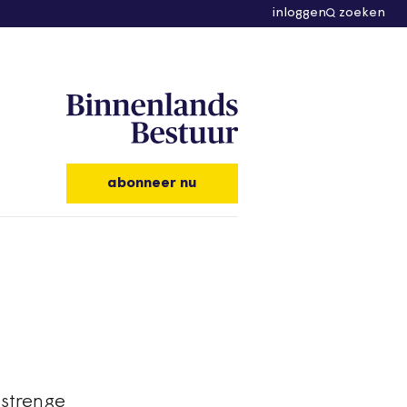
inloggen
zoeken
abonneer nu
 strenge