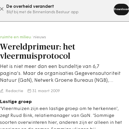
De overheid verandert
abonneer nu
Download
Blijf bij met de Binnenlands Bestuur app
ruimte en milieu
/
nieuws
Wereldprimeur: het
vleermuisprotocol
Het is niet meer dan een bundeltje van 6,7
pagina's. Maar de organisaties Gegevensautoriteit
Natuur (GaN), Netwerk Groene Bureaus (NGB),…
Redactie
31 maart 2009
Lastige groep
'Vleermuizen zijn een lastige groep om te herkennen',
zegt Ruud Bink, relatiemanager van GaN. 'Sommige
soorten overwinteren hier, anderen zijn er alleen in het