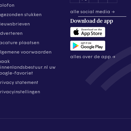
olofon
alle social media →
ngezonden stukken
Download de
app
ieuwsbrieven
dverteren
acature plaatsen
lgemene voorwaarden
alles over de app →
maak
innenlandsbestuur.nl uw
oogle-favoriet
rivacy statement
rivacyinstellingen