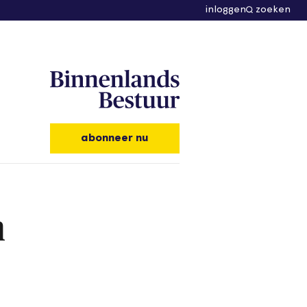
inloggen
zoeken
abonneer nu
n