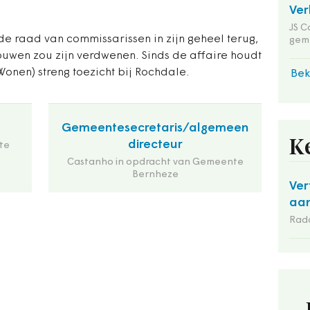
Ver
JS C
de raad van commissarissen in zijn geheel terug,
gem
uwen zou zijn verdwenen. Sinds de affaire houdt
onen) streng toezicht bij Rochdale.
Bek
Gemeentesecretaris/algemeen
K
directeur
te
Castanho in opdracht van Gemeente
Bernheze
Ver
aan
Rad