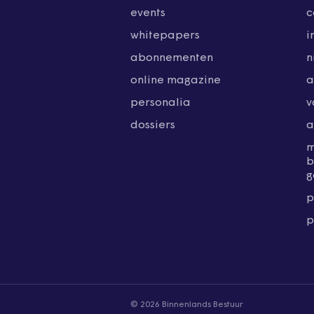
events
c
whitepapers
i
abonnementen
n
online magazine
a
personalia
v
dossiers
a
b
g
p
p
© 2026 Binnenlands Bestuur