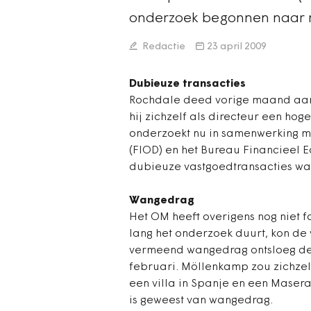
onderzoek begonnen naar m
Redactie
23 april 2009
Dubieuze transacties
Rochdale deed vorige maand aan
hij zichzelf als directeur een ho
onderzoekt nu in samenwerking me
(FIOD) en het Bureau Financieel 
dubieuze vastgoedtransacties wa
Wangedrag
Het OM heeft overigens nog niet 
lang het onderzoek duurt, kon de
vermeend wangedrag ontsloeg de 
februari. Möllenkamp zou zichzel
een villa in Spanje en een Maser
is geweest van wangedrag.