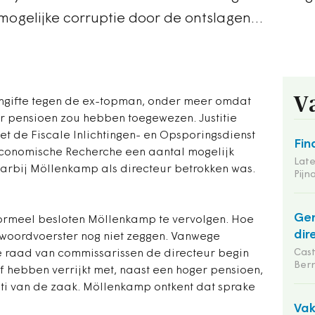
ogelijke corruptie door de ontslagen…
V
gifte tegen de ex-topman, onder meer omdat
ger pensioen zou hebben toegewezen. Justitie
t de Fiscale Inlichtingen- en Opsporingsdienst
Fin
Economische Recherche een aantal mogelijk
Late
arbij Möllenkamp als directeur betrokken was.
Pij
Gem
formeel besloten Möllenkamp te vervolgen. Hoe
dir
 woordvoerster nog niet zeggen. Vanwege
Cas
raad van commissarissen de directeur begin
Ber
f hebben verrijkt met, naast een hoger pensioen,
ati van de zaak. Möllenkamp ontkent dat sprake
Va