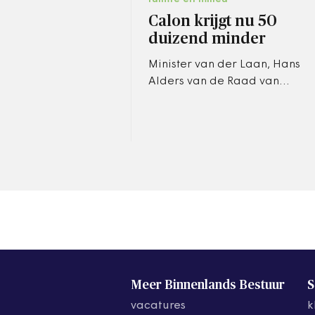
Calon krijgt nu 50
duizend minder
Minister van der Laan, Hans
Alders van de Raad van
Commissarisen van Aedes
en de toekomstige voorzitter
Calon zijn overeengekomen
toch de…
Meer Binnenlands Bestuur
S
vacatures
k