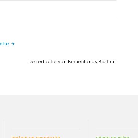
ctie
De redactie van Binnenlands Bestuur
bestuur en organisatie
ruimte en milieu