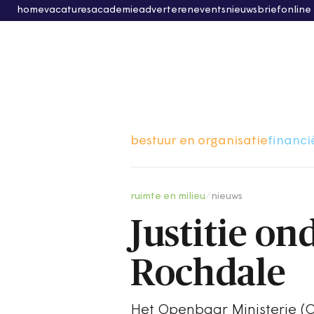
home
vacatures
academie
adverteren
events
nieuwsbrief
online
bestuur en organisatie
financi
ruimte en milieu
/
nieuws
Justitie o
Rochdale
Het Openbaar Ministerie (O