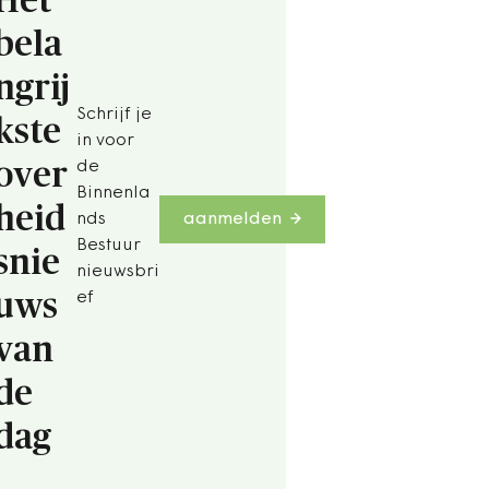
Het
bela
ngrij
Schrijf je
kste
in voor
over
de
Binnenla
heid
nds
aanmelden
Bestuur
snie
nieuwsbri
uws
ef
van
de
dag