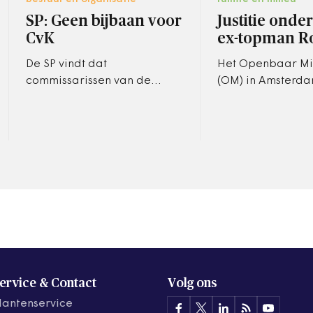
SP: Geen bijbaan voor
Justitie onde
CvK
ex-topman R
De SP vindt dat
Het Openbaar Min
commissarissen van de
(OM) in Amsterda
Koningin geen bijbanen
serieus en groots
mogen hebben. De
onderzoek begon
socialisten kaarten de
mogelijke corrup
kwestie aan in reactie op
ontslagen…
kritiek op…
ervice & Contact
Volg ons
lantenservice