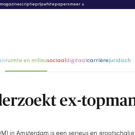
 magazine
scriptieprijs
whitepapers
meer
ën
ruimte en milieu
sociaal
digitaal
carrière
juridisch
nderzoekt ex-topma
M) in Amsterdam is een serieus en grootschalig