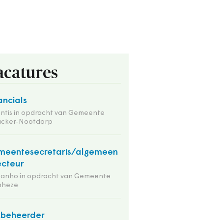
acatures
ancials
ntis in opdracht van Gemeente
nacker-Nootdorp
eentesecretaris/algemeen
ecteur
tanho in opdracht van Gemeente
nheze
kbeheerder