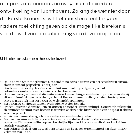
aanpak van spooren vaarwegen en de verdere
ontwikkeling van luchthavens. Zolang de wet niet door
de Eerste Kamer is, wil het ministerie echter geen
nadere toelichting geven op de mogelijke betekenis
van de wet voor de uitvoering van deze projecten.
Uit de crisis- en herstelwet
De Raad van State moet binnen 6 maanden na ontvangst van een beroepschrift uitspraak
doen, normaal gesproken is dat 1 jaar.
Een ‘klein materieel gebrek’ in een besluit kan zonder gevolgen blijven als
belanghebbenden daardoor niet worden benadeeld.
Door invoering van een ‘relativiteitsvereiste’ kunnen burgers uitsluitend procederen als zij
direct in hun belangen worden geschaad. Een omwonende die geen zicht heeft op een
project, mag zich niet beroepen op welstandsbepalingen.
Beroepsmogelijkheden tussen overheden worden beperkt.
Procedures rond de milieu-effectrapportage worden ‘gestroomlijnd’. Concreet betekent dit
dat minder alternatieven hoeven te worden onderzocht, hiermee kan een halfjaar tijdwinst
worden geboekt.
Provincies nemen de regie bij de aanleg van windmolenparken.
Gemeenten kunnen ‘lokale projecten van nationale betekenis’ in de crisiswet laten
opnemen. Dit ter aanvulling op een landelijke lijst van 58 projecten die door het kabinet
reeds is vastgesteld.
Een belangrijk deel van de wet loopt tot 2014 en heeft een experimenteel karakter. In 2014
volgt een evaluatie.