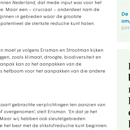
annen Nederland,
dat mede input was voor het
utte. Maar een – cruciaal – onderdeel nam de
De 
eginnen in gebieden waar de grootste
omg
 potentieel de sterkste reductie kunt halen.
EIFF
n moet je volgens Erisman en Strootman kijken
en, zoals klimaat, droogte, biodiversiteit en
aanpak kan zo het aanpakken van de
als hefboom voor het aanpakken van die andere
 kaart gebrachte verplichtingen ten aanzien van
f overgenomen’, stelt Erisman. ‘En dat je het
Maar wij hebben ook sleutelgebieden
het best met de stikstofreductie kunt beginnen.