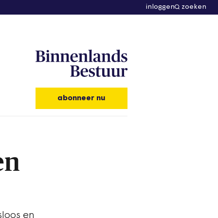
inloggen
zoeken
abonneer nu
en
sloos en