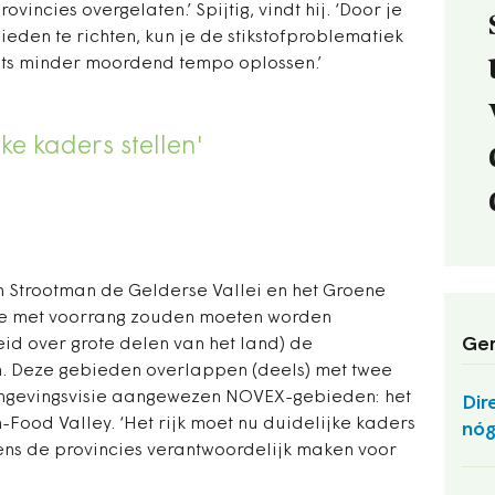
vincies overgelaten.’ Spijtig, vindt hij. ‘Door je
den te richten, kun je de stikstofproblematiek
iets minder moordend tempo oplossen.’
jke kaders stellen'
 Strootman de Gelderse Vallei en het Groene
ie met voorrang zouden moeten worden
Ger
id over grote delen van het land) de
. Deze gebieden overlappen (deels) met twee
Omgevingsvisie aangewezen NOVEX-gebieden: het
Dir
ood Valley. ‘Het rijk moet nu duidelijke kaders
nóg
lgens de provincies verantwoordelijk maken voor