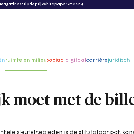
 magazine
scriptieprijs
whitepapers
meer
ën
ruimte en milieu
sociaal
digitaal
carrière
juridisch
ijk moet met de bill
nkele sleutelgebieden is de stikstofaanpak kan