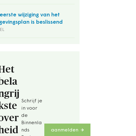
eerste wijziging van het
evingsplan is beslissend
EL
Het
bela
ngrij
Schrijf je
kste
in voor
over
de
Binnenla
heid
nds
aanmelden