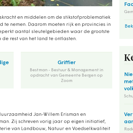
Fac
Gem
skracht en middelen om de stikstofproblematiek
d te nemen. Daarom moeten rijk en provincies in
Bek
beperkt aantal sleutelgebieden waar de grootste
o de rest van het land te ontlasten.
K
dige
Griffier
Bestman - Bestuur & Management in
Nie
opdracht van Gemeente Bergen op
Zoom
met
vol
Schu
Ver
n duurzaamheid Jan-Willem Erisman en
aan
n. Zij schreven vorig jaar op eigen initiatief,
sterie van Landbouw, Natuur en Voedselkwaliteit
Rad