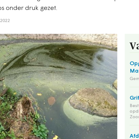
os onder druk gezet.
 2022
V
Opg
Maa
Gem
Gri
Bes
opd
Zoo
Afd