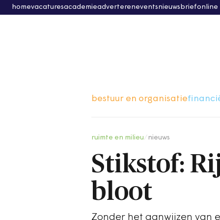
home
vacatures
academie
adverteren
events
nieuwsbrief
online
bestuur en organisatie
financi
ruimte en milieu
/
nieuws
Stikstof: R
bloot
Zonder het aanwijzen van e