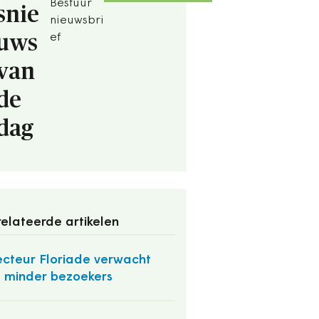
Bestuur
snie
nieuwsbri
uws
ef
van
de
dag
elateerde artikelen
ecteur Floriade verwacht
 minder bezoekers