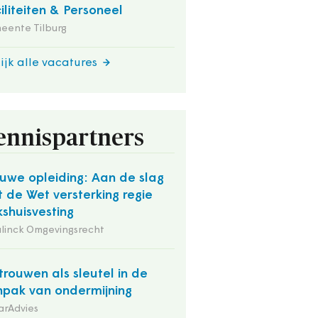
iliteiten & Personeel
eente Tilburg
ijk alle vacatures
ennispartners
uwe opleiding: Aan de slag
 de Wet versterking regie
kshuisvesting
linck Omgevingsrecht
trouwen als sleutel in de
pak van ondermijning
arAdvies