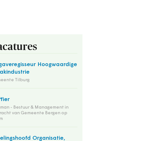
acatures
averegisseur Hoogwaardige
kindustrie
eente Tilburg
ffier
tman - Bestuur & Management in
racht van Gemeente Bergen op
m
elingshoofd Organisatie,