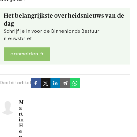
Het belangrijkste overheidsnieuws van de
dag
Schrijf je in voor de Binnenlands Bestuur
nieuwsbrief
aanmelden
Deel dit artikel
M
a
rt
in
H
e