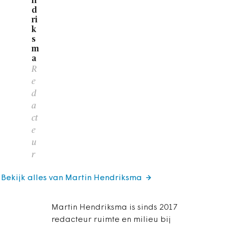
n
d
ri
k
s
m
a
R
e
d
a
ct
e
u
r
Bekijk alles van Martin Hendriksma
Martin Hendriksma is sinds 2017
redacteur ruimte en milieu bij