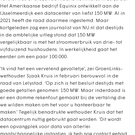
Het Amerikaanse bedrijf Equinix ontwikkelt aan de
IJsselmeerdijk een datacenter van liefst 150 MW. Al in
2021 heeft de raad daarmee ingestemd. Maar
kortgeleden zag een journalist van NU.nl dat destijds
in de ambtelijke uitleg stond dat 150 MW
vergelijkbaar is met het stroomverbruik van drie- tot
vijfduizend huishoudens. In werkelijkheid gaat het
eerder om een paar 100.000.
‘Ik vind het een vervelend gevalletje’, zei GroenLinks-
wethouder Sjaak Kruis in februari berouwvol in de
raad van Lelystad. ‘Op zich is het besluit destijds met
goede getallen genomen: 150 MW. Maar inderdaad is
er een domme rekenfout gemaakt bij de vertaling die
we wilden maken om het voor u hanteerbaar te
maken.’ Tegelijk benadrukte wethouder Kruis dat het
datacentrum nuttig gebruikt gaat worden. ‘Dit wordt
een opvangplek voor data van allerlei
maatschappelijke instanties; ik heb nog contact gehad