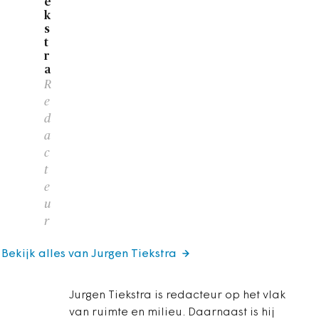
e
k
s
t
r
a
R
e
d
a
c
t
e
u
r
Bekijk alles van Jurgen Tiekstra
Jurgen Tiekstra is redacteur op het vlak
van ruimte en milieu. Daarnaast is hij