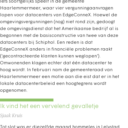
Iets soortgelijks speelt in de gemeente
Haarlemmermeer, waar vier vergunningaanvragen
lopen voor datacenters van EdgeConneX. Hoewel de
omgevingsvergunningen (nog) niet rond zijn, gedoogt
de omgevingsdienst dat het Amerikaanse bedrijf al is
begonnen met de basisconstructie van twee van deze
datacenters bij Schiphol. Een reden is dat
EdgeConneX anders in financiële problemen raakt
(‘gecontracteerde klanten kunnen weglopen’).
Omwonenden klagen echter dat één datacenter te
hoog wordt. In februari nam de gemeenteraad van
Haarlemmermeer een motie aan die eist dat er in het
lokale datacenterbeleid een hoogtegrens wordt
opgenomen.
Ik vind het een vervelend gevalletje
Sjaak Kruis
Tot slot was er diezelfde maand hommeles in Lelystad.