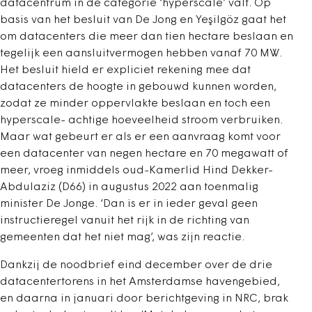
datacentrum in de categorie ‘hyperscale’ valt. Op
basis van het besluit van De Jong en Yeşilgöz gaat het
om datacenters die meer dan tien hectare beslaan en
tegelijk een aansluitvermogen hebben vanaf 70 MW.
Het besluit hield er expliciet rekening mee dat
datacenters de hoogte in gebouwd kunnen worden,
zodat ze minder oppervlakte beslaan en toch een
hyperscale- achtige hoeveelheid stroom verbruiken.
Maar wat gebeurt er als er een aanvraag komt voor
een datacenter van negen hectare en 70 megawatt of
meer, vroeg inmiddels oud-Kamerlid Hind Dekker-
Abdulaziz (D66) in augustus 2022 aan toenmalig
minister De Jonge. ‘Dan is er in ieder geval geen
instructieregel vanuit het rijk in de richting van
gemeenten dat het niet mag’, was zijn reactie.
Dankzij de noodbrief eind december over de drie
datacentertorens in het Amsterdamse havengebied,
en daarna in januari door berichtgeving in NRC, brak