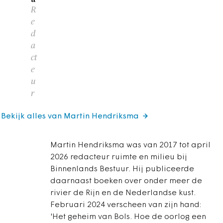
R
e
d
a
ct
e
u
r
Bekijk alles van Martin Hendriksma
Martin Hendriksma was van 2017 tot april
2026 redacteur ruimte en milieu bij
Binnenlands Bestuur. Hij publiceerde
daarnaast boeken over onder meer de
rivier de Rijn en de Nederlandse kust.
Februari 2024 verscheen van zijn hand:
'Het geheim van Bols. Hoe de oorlog een