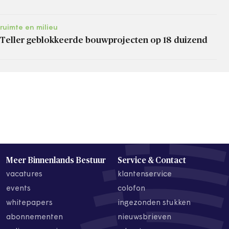
ruimte en milieu
Teller geblokkeerde bouwprojecten op 18 duizend
Meer Binnenlands Bestuur
Service & Contact
vacatures
klantenservice
events
colofon
whitepapers
ingezonden stukken
abonnementen
nieuwsbrieven