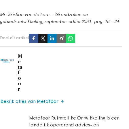
Mr. Kristian van de Laar – Grondzaken en
gebiedsontwikkeling, september editie 2020
,
pag. 18 – 24.
Deel dit artikel
M
e
ta
f
o
o
r
Bekijk alles van Metafoor
Metafoor Ruimtelijke Ontwikkeling is een
landelijk opererend advies- en