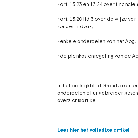
• art. 13.23 en 13.24 over financi
• art. 13.20 lid 3 over de wijze v
zonder tijdvak;
• enkele onderdelen van het Abg;
• de plankostenregeling van de Aa
In het praktijkblad Grondzaken e
onderdelen al uitgebreider geschr
overzichtsartikel.
Lees hier het volledige artikel