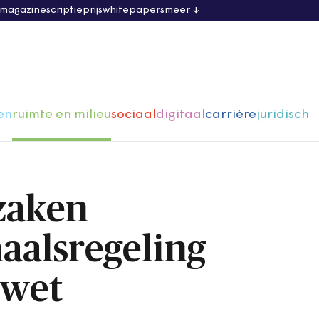
 magazine
scriptieprijs
whitepapers
meer
ën
ruimte en milieu
sociaal
digitaal
carrière
juridisch
zaken
aalsregeling
swet