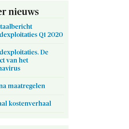
r nieuws
taalbericht
dexploitaties Q1 2020
exploitaties. De
ct van het
navirus
na maatregelen
aal kostenverhaal