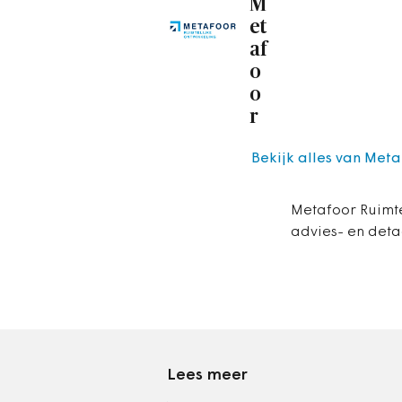
M
et
af
o
o
r
Bekijk alles van Met
Metafoor Ruimte
advies- en det
Lees meer