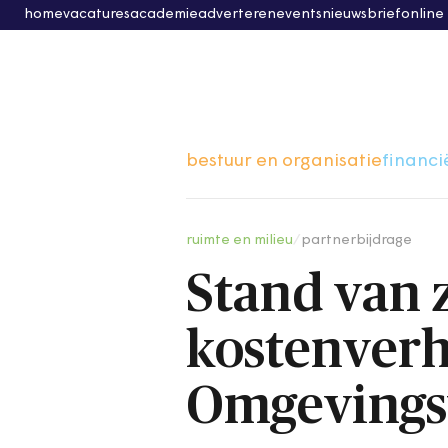
home
vacatures
academie
adverteren
events
nieuwsbrief
online
bestuur en organisatie
financi
ruimte en milieu
/
partnerbijdrage
Stand van 
kostenverh
Omgeving