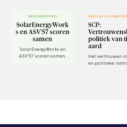
kennispartners
bestuur en organisa
SolarEnergyWork
SCP:
s en ASV’57 scoren
Vertrouwens
samen
politiek van t
aard
SolarEnergyWorks en
ASV’57 scoren samen.
Het vertrouwen in
Aadorpse voetbalclub
en politieke institu
wordt de duurzaamste
deze coronacrisi
van Nederland.
hoog. Politici moe
echter niet rijk…