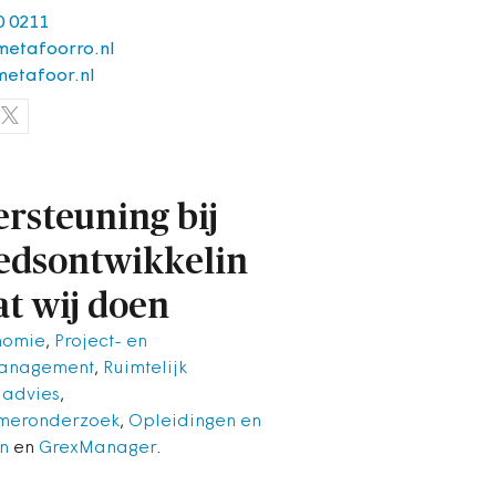
0 0211
etafoorro.nl
etafoor.nl
rsteuning bij
edsontwikkelin
at wij doen
nomie
,
Project- en
anagement
,
Ruimtelijk
 advies
,
meronderzoek
,
Opleidingen en
en
en
GrexManager
.