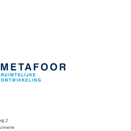
eg 2
Almere