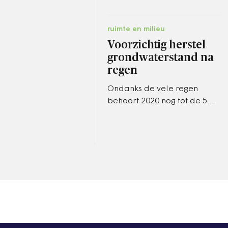
ruimte en milieu
Voorzichtig herstel
grondwaterstand na
regen
Ondanks de vele regen
behoort 2020 nog tot de 5
procent droogste jaren ooit.
Dat komt door het extreem
droge voorjaar.