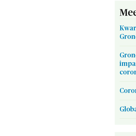
Mee
Kwar
Gron
Grond
impa
coro
Coro
Glob