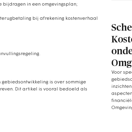
ële bijdragen in een omgevingsplan;
an terugbetaling bij afrekening kostenverhaal
Sch
Kost
onde
nvullingsregeling.
Omg
Voor spec
gebiedso
n gebiedsontwikkeling is over sommige
inzichten
even. Dit artikel is vooral bedoeld als
aspecte
financië
Omgevin