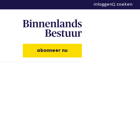
inloggen
zoeken
abonneer nu