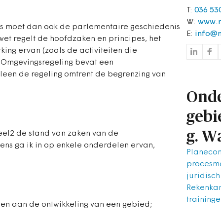
T:
036 53
W:
www.m
les moet dan ook de parlementaire geschiedenis
E:
info@m
t regelt de hoofdzaken en principes, het
king ervan (zoals de activiteiten die
e Omgevingsregeling bevat een
alleen de regeling omtrent de begrenzing van
Onde
gebi
g. W
teel2 de stand van zaken van de
gens ga ik in op enkele onderdelen ervan,
Planeco
procesm
juridisch
Rekenka
training
agen aan de ontwikkeling van een gebied;