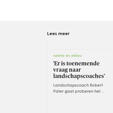
Lees meer
ruimte en milieu
'Er is toenemende
vraag naar
landschapscoaches'
Landschapscoach Robert
Pater gaat proberen het
fraaie Twentse
coulissenlandschap te
vrijwaren van kerstbomen en