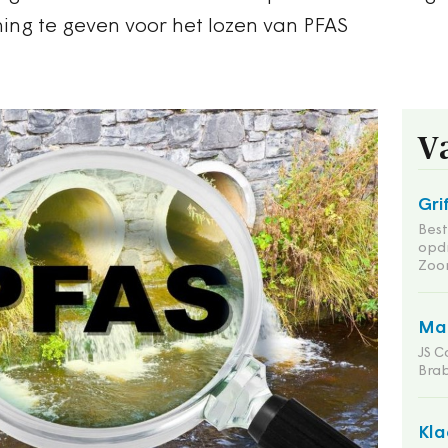
ing te geven voor het lozen van PFAS
V
Gri
Bes
opd
Zoo
Man
JS C
Bra
Kla