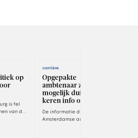
carrière
ruimt
itiek op
Opgepakte
Noo
oor
ambtenaar zocht
wat
mogelijk duizenden
mil
keren info op
zoe
rg is fel
men van de
De informatie die de
Het
g om een
Amsterdamse ambtenaar
Holl
en
doorspeelde werd gebracht
inve
en voor het
voor het plannen van
prog