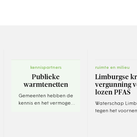
kennispartners
ruimte en milieu
Publieke
Limburgse kr
warmtenetten
vergunning v
lozen PFAS
Gemeenten hebben de
kennis en het vermogen
Waterschap Limbu
om te investeren.
tegen het voorne
provincie Limbur
afvalverwerker e
vergunning te gev