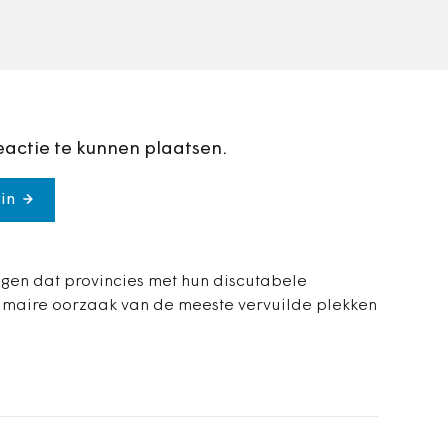
lozen van PFAS
eactie te kunnen plaatsen.
in
ggen dat provincies met hun discutabele
imaire oorzaak van de meeste vervuilde plekken