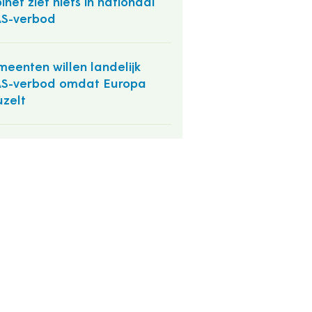
inet ziet niets in nationaal
S-verbod
eenten willen landelijk
S-verbod omdat Europa
uzelt