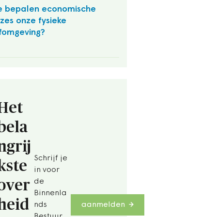
 bepalen economische
zes onze fysieke
fomgeving?
O
Het
bela
ngrij
Schrijf je
kste
in voor
over
de
Binnenla
heid
nds
aanmelden
Bestuur