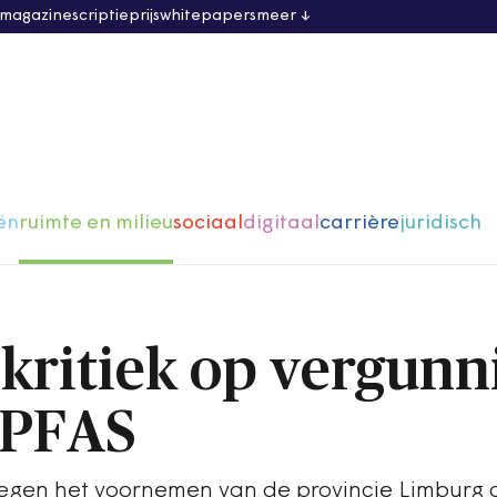
 magazine
scriptieprijs
whitepapers
meer
ën
ruimte en milieu
sociaal
digitaal
carrière
juridisch
kritiek op vergunn
 PFAS
tegen het voornemen van de provincie Limburg