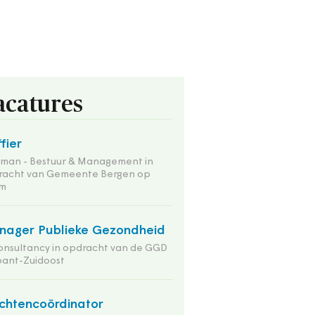
acatures
ffier
tman - Bestuur & Management in
racht van Gemeente Bergen op
m
ager Publieke Gezondheid
onsultancy in opdracht van de GGD
bant-Zuidoost
chtencoördinator