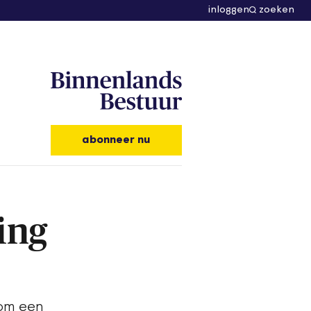
inloggen
zoeken
abonneer nu
ing
 om een