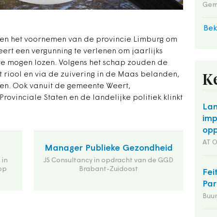
Gem
Bek
gen het voornemen van de provincie Limburg om
ert een vergunning te verlenen om jaarlijks
 te mogen lozen. Volgens het schap zouden de
 riool en via de zuivering in de Maas belanden,
K
en. Ook vanuit de gemeente Weert,
rovinciale Staten en de landelijke politiek klinkt
Lan
imp
opp
AT 
Manager Publieke Gezondheid
 in
JS Consultancy in opdracht van de GGD
op
Brabant-Zuidoost
Fei
Par
Buu