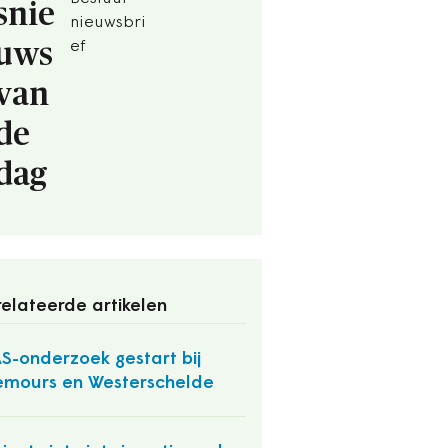
snie
nieuwsbri
uws
ef
van
de
dag
elateerde artikelen
S-onderzoek gestart bij
mours en Westerschelde