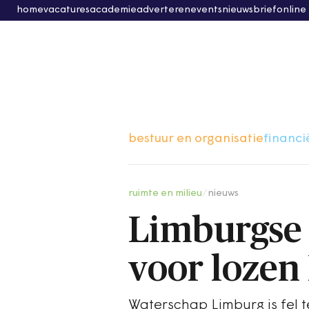
home
vacatures
academie
adverteren
events
nieuwsbrief
online
bestuur en organisatie
financi
ruimte en milieu
/
nieuws
Limburgse 
voor lozen
Waterschap Limburg is fel 