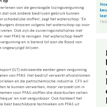
n op
Hoe
t verlenen van de gevraagde lozingsvergunning
keu
n dat ook andere bedrijven gebruik kunnen
lee
 schadelijke stoffen’, zegt het waterschap. ‘En
TN
mburgers draaien volgens het waterschap op voor
iveren. Ook zijn de zuiveringsinstallaties niet
er met PFAS te reinigen. Het waterschap heeft
 vergunning en is bereid tot aan de Raad van
e ongewijzigd blijven.
nsport (ILT) adviseerde eerder geen vergunning
elen van PFAS. Het bedrijf verwerkt afvalstromen
brieken en de petrochemische industrie. CFS wil
ten te kunnen verwerken, maar verzoekt om in
nemen voor PFAS-stoffen die daarbuiten vallen.
 cheque’ en niet vergunbaar. Ook hanteert het
 de best beschikbare technieken om PFAS uit