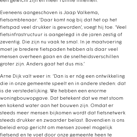
een gewicht zijn en meer ruimte innemen.’
Eveneens aangeschoven is Jaap Valkema,
fietsambtenaar. ‘Daar komt nog bij dat het op het
fietspad veel drukker is geworden’, voegt hij toe. ‘Veel
fietsinfrastructuur is aangelegd in de jaren zestig of
zeventig. Die zijn nu vaak te smal. In je maatvoering
moet je bredere fietspaden hebben als daar veel
mensen overheen gaan en de snelheidsverschillen
groter zijn. Anders gaat het dus mis.’
Arne Dijk valt weer in: ‘Dan is er nóg een ontwikkeling
die in onze gemeente speelt en in andere steden: dat
is de verstedelijking. We hebben een enorme
woningbouwopgave. Dat betekent dat we met stoom
en kokend water aan het bouwen zijn. Omdat er
steeds meer mensen bijkomen wordt dat fietsnetwerk
steeds drukker en zwaarder belast. Bovendien is ons
beleid erop gericht om mensen zoveel mogelijk
fietsend en te voet door onze gemeente heen te