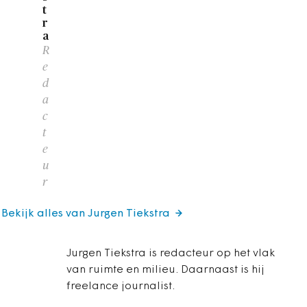
t
r
a
R
e
d
a
c
t
e
u
r
Bekijk alles van Jurgen Tiekstra
Jurgen Tiekstra is redacteur op het vlak
van ruimte en milieu. Daarnaast is hij
freelance journalist.