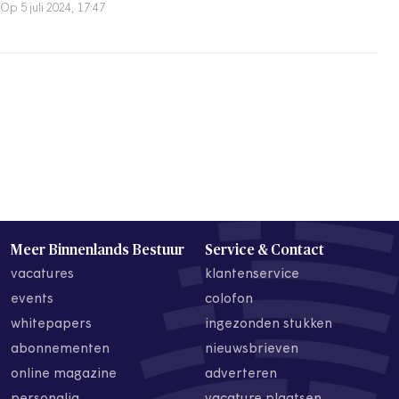
Op 5 juli 2024, 17:47
Meer Binnenlands Bestuur
Service & Contact
vacatures
klantenservice
events
colofon
whitepapers
ingezonden stukken
abonnementen
nieuwsbrieven
online magazine
adverteren