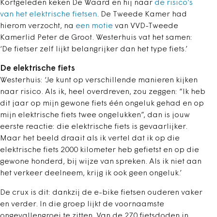
Kortgeleden keken De Waard en hij naar
de risico’s
van het elektrische fietsen
. De Tweede Kamer had
hierom verzocht, na
een motie
van VVD-Tweede
Kamerlid Peter de Groot. Westerhuis vat het samen:
‘De fietser zelf lijkt belangrijker dan het type fiets.’
De elektrische fiets
Westerhuis: ‘Je kunt op verschillende manieren kijken
naar risico. Als ik, heel overdreven, zou zeggen: “Ik heb
dit jaar op mijn gewone fiets één ongeluk gehad en op
mijn elektrische fiets twee ongelukken”, dan is jouw
eerste reactie: die elektrische fiets is gevaarlijker.
Maar het beeld draait als ik vertel dat ik op die
elektrische fiets 2000 kilometer heb gefietst en op die
gewone honderd, bij wijze van spreken. Als ik niet aan
het verkeer deelneem, krijg ik ook geen ongeluk.’
De crux is dit: dankzij de e-bike fietsen ouderen vaker
en verder. In die groep lijkt de voornaamste
ongevallengroei te zitten. Van de 270 fietsdoden in