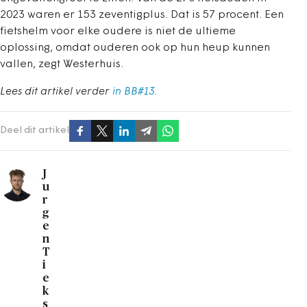
2023 waren er 153 zeventigplus. Dat is 57 procent. Een
fietshelm voor elke oudere is niet de ultieme
oplossing, omdat ouderen ook op hun heup kunnen
vallen, zegt Westerhuis.
Lees dit artikel verder
in BB#13.
Deel dit artikel
J
u
r
g
e
n
T
i
e
k
s