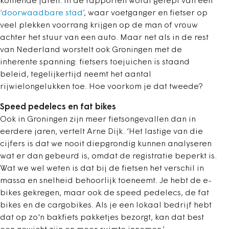
komende jaren. In de rapporten wordt gerept van een
‘doorwaadbare stad’
, waar voetganger en fietser op
veel plekken voorrang krijgen op de man of vrouw
achter het stuur van een auto. Maar net als in de rest
van Nederland worstelt ook Groningen met de
inherente spanning: fietsers toejuichen is staand
beleid, tegelijkertijd neemt het aantal
rijwielongelukken toe. Hoe voorkom je dat tweede?
Speed pedelecs en fat bikes
Ook in Groningen zijn meer fietsongevallen dan in
eerdere jaren, vertelt Arne Dijk. ‘Het lastige van die
cijfers is dat we nooit diepgrondig kunnen analyseren
wat er dan gebeurd is, omdat de registratie beperkt is.
Wat we wel weten is dat bij de fietsen het verschil in
massa en snelheid behoorlijk toeneemt. Je hebt de e-
bikes gekregen, maar ook de speed pedelecs, de fat
bikes en de cargobikes. Als je een lokaal bedrijf hebt
dat op zo'n bakfiets pakketjes bezorgt, kan dat best