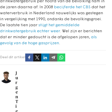
drinkwatergebruik per hoofd van de bevolking nam in
de jaren daarna af. In 2008
becijferde het CBS
dat het
waterverbruik in Nederland nauwelijks was gestegen
in vergelijking met 1990, ondanks de bevolkingsgroei.
De laatste tien jaar
stijgt het gemiddelde
drinkwatergebruik echter weer
. Wel zijn er berichten
dat er minder gedoucht is de afgelopen jaren,
als
gevolg van de hoge gasprijzen
.
Deel dit artikel
J
u
r
g
e
n
T
i
e