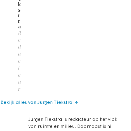
k
s
t
r
a
R
e
d
a
c
t
e
u
r
Bekijk alles van Jurgen Tiekstra
Jurgen Tiekstra is redacteur op het vlak
van ruimte en milieu. Daarnaast is hij