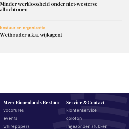
Minder werkloosheid onder niet-westerse
allochtonen
bestuur en organisatie
Wethouder a.k.a. wijkagent
Meer Binnenlands Bestuur
Service & Contact
vacatures
klantenservice
events
colofon
whitepapers
ingezonden stukken