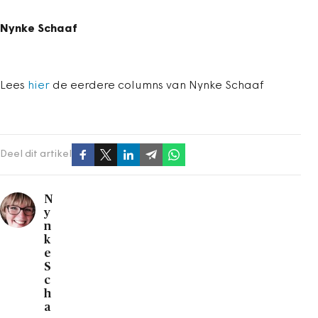
Nynke Schaaf
Lees
hier
de eerdere columns van Nynke Schaaf
Deel dit artikel
N
y
n
k
e
S
c
h
a