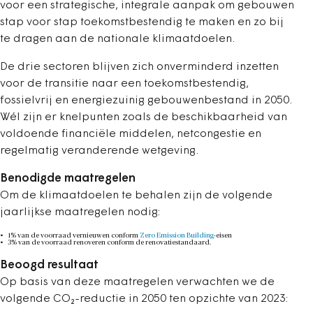
voor een strategische, integrale aanpak om gebouwen
stap voor stap toekomstbestendig te maken en zo bij
te dragen aan de nationale klimaatdoelen.
De drie sectoren blijven zich onverminderd inzetten
voor de transitie naar een toekomstbestendig,
fossielvrij en energiezuinig gebouwenbestand in 2050.
Wél zijn er knelpunten zoals de beschikbaar­heid van
voldoende financiële middelen, netcongestie en
regelmatig veranderende wetgeving.
Benodigde maatregelen
Om de klimaatdoelen te behalen zijn de volgende
jaarlijkse maatregelen nodig:
1% van de voorraad vernieuwen conform
Zero Emission Building
-eisen
3% van de voorraad renoveren conform de renovatiestandaard.
Beoogd resultaat
Op basis van deze maatregelen verwachten we de
volgende CO₂-reductie in 2050 ten opzichte van 2023: