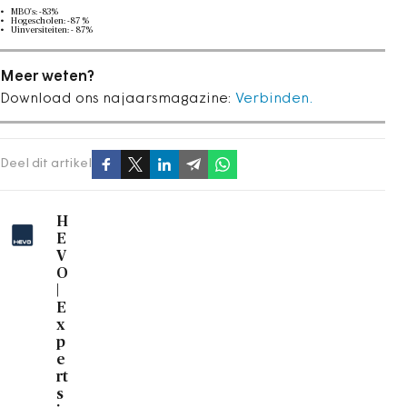
MBO's: -83%
Hogescholen: -87 %
Uinversiteiten: - 87%
Meer weten?
Download ons najaarsmagazine:
Verbinden.
Deel dit artikel
H
E
V
O
|
E
x
p
e
rt
s