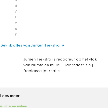
a
c
t
e
u
r
Bekijk alles van Jurgen Tiekstra
Jurgen Tiekstra is redacteur op het vlak
van ruimte en milieu. Daarnaast is hij
freelance journalist.
Lees meer
ruimte en milieu