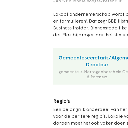
- ANP/Hollandse hoogte/Peter Hilz
Lokaal ondernemerschap wordt be
en formulieren’. Dat zegt BBB lijs
Business Insider. Binnenstedelij
der Plas bijdragen aan het stimul
Gemeentesecretaris/Algem
Directeur
gemeente 's-Hertogenbosch via Ge
& Partners
Regio's
Een belangrijk onderdeel van he
voor de perifere regio’s. Lokale 
dorpen moet het ook vaker doen 