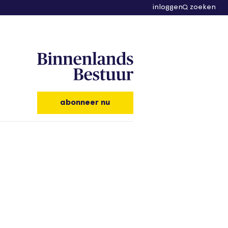
inloggen
zoeken
abonneer nu