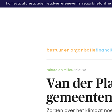
home
vacatures
academie
adverteren
events
nieuwsbrief
online
bestuur en organisatie
financi
ruimte en milieu
/
nieuws
Van der Pl
gemeente
Zorgen over het klimaat no