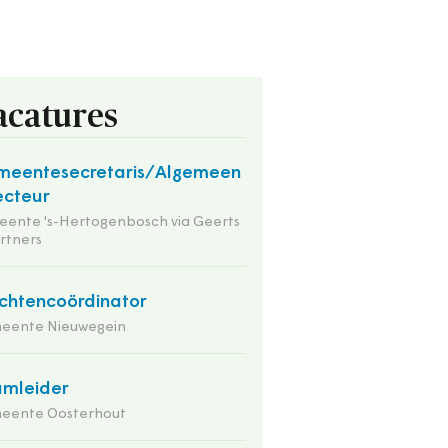
acatures
meentesecretaris/Algemeen
ecteur
ente 's-Hertogenbosch via Geerts
rtners
chtencoördinator
eente Nieuwegein
mleider
eente Oosterhout