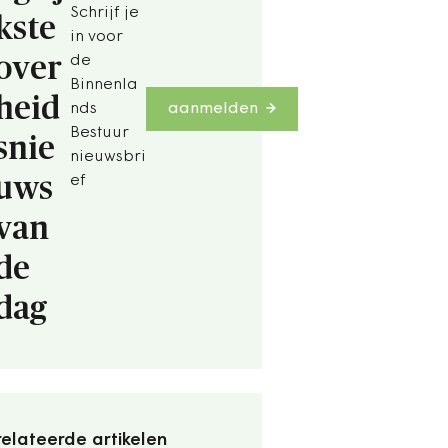
Schrijf je
kste
in voor
over
de
Binnenla
heid
nds
aanmelden
Bestuur
snie
nieuwsbri
uws
ef
van
de
dag
elateerde artikelen