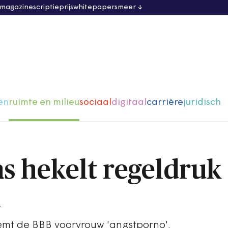
 magazine
scriptieprijs
whitepapers
meer
ën
ruimte en milieu
sociaal
digitaal
carrière
juridisch
as hekelt regeldruk
n
emt de BBB voorvrouw 'angstporno'.