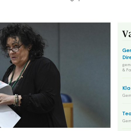
V
Ge
Dir
geme
& Pa
Kla
Gem
Tea
Gem