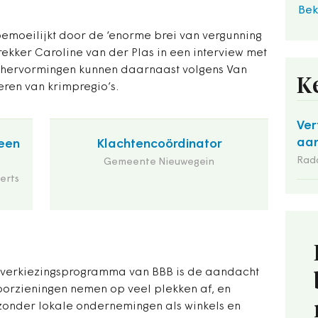
Bek
moeilijkt door de ‘enorme brei van vergunning
ttrekker Caroline van der Plas in een interview met
ke hervormingen kunnen daarnaast volgens Van
K
eren van krimpregio’s.
Ver
aan
een
Klachtencoördinator
Rad
Gemeente Nieuwegein
erts
t verkiezingsprogramma van BBB is de aandacht
voorzieningen nemen op veel plekken af, en
zonder lokale ondernemingen als winkels en