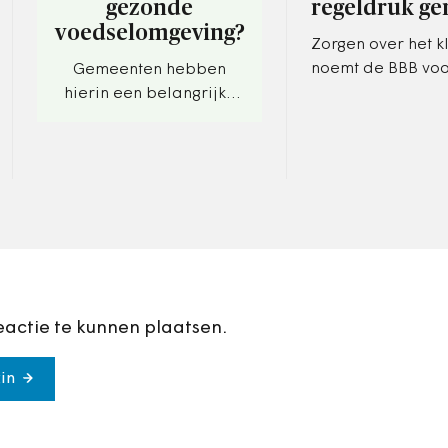
gezonde
regeldruk g
voedselomgeving?
Zorgen over het k
noemt de BBB vo
Gemeenten hebben
'angstporno'.
hierin een belangrijke
rol.
eactie te kunnen plaatsen.
in