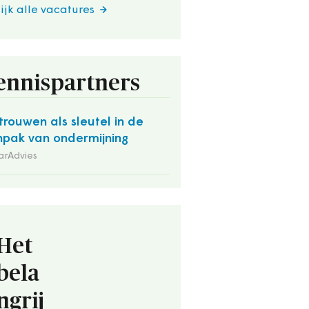
ijk alle vacatures
ennispartners
trouwen als sleutel in de
pak van ondermijning
arAdvies
Het
bela
ngrij