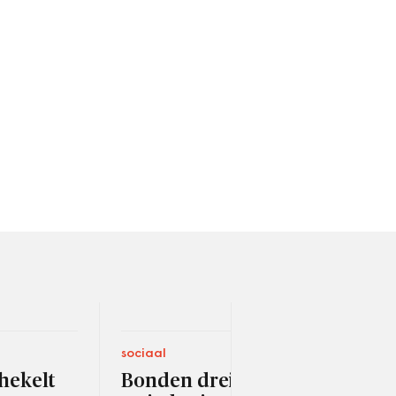
sociaal
ruimt
hekelt
Bonden dreigen met
VNG