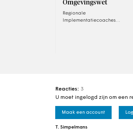
Omgevingswet
Regionale
Implementatiecoaches
Omgevingswet ondersteunen
en enthousiasmeren het
lokale gezag in de aanloop
naar 1 januari 2024.
Reacties:
3
U moet ingelogd zijn om een r
Maak een account
Log
T. Simpelmans