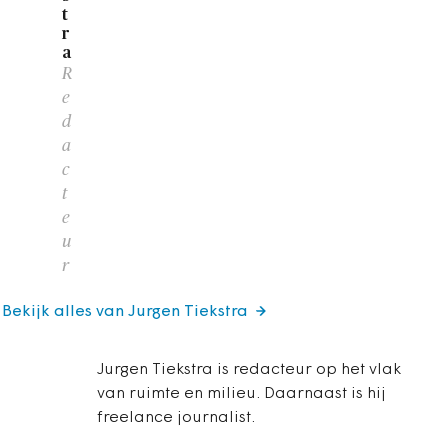
t
r
a
R
e
d
a
c
t
e
u
r
Bekijk alles van Jurgen Tiekstra
Jurgen Tiekstra is redacteur op het vlak
van ruimte en milieu. Daarnaast is hij
freelance journalist.