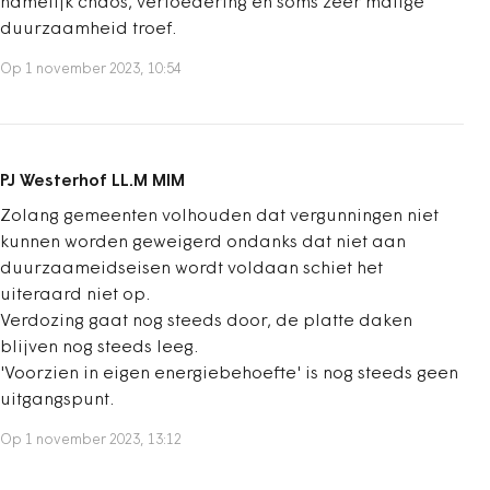
namelijk chaos, verloedering en soms zeer matige
duurzaamheid troef.
Op 1 november 2023, 10:54
PJ Westerhof LL.M MIM
Zolang gemeenten volhouden dat vergunningen niet
kunnen worden geweigerd ondanks dat niet aan
duurzaameidseisen wordt voldaan schiet het
uiteraard niet op.
Verdozing gaat nog steeds door, de platte daken
blijven nog steeds leeg.
'Voorzien in eigen energiebehoefte' is nog steeds geen
uitgangspunt.
Op 1 november 2023, 13:12