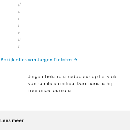
d
a
c
t
e
u
r
Bekijk alles van Jurgen Tiekstra
Jurgen Tiekstra is redacteur op het vlak
van ruimte en milieu. Daarnaast is hij
freelance journalist.
Lees meer