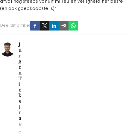
afval nog steeds vanuit milieu en veiligheid het beste
(en ook goedkoopste is).’
Deel dit artikel
J
u
r
g
e
n
T
i
e
k
s
t
r
a
R
e