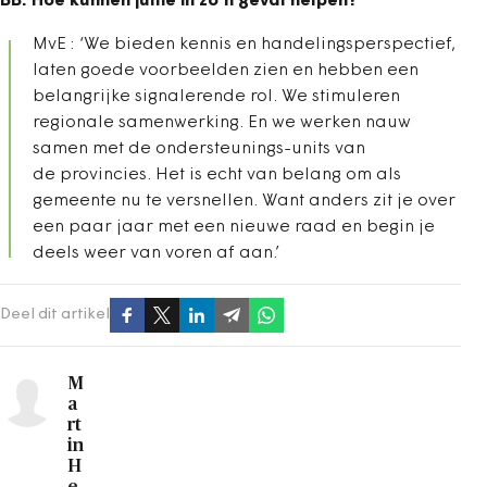
BB: Hoe kunnen jullie in zo’n geval helpen?
MvE : ‘We bieden kennis en handelingsperspectief,
laten goede voorbeelden zien en hebben een
belangrijke signalerende rol. We stimuleren
regionale samenwerking. En we werken nauw
samen met de ondersteunings-units van
de provincies. Het is echt van belang om als
gemeente nu te versnellen. Want anders zit je over
een paar jaar met een nieuwe raad en begin je
deels weer van voren af aan.’
Deel dit artikel
M
a
rt
in
H
e