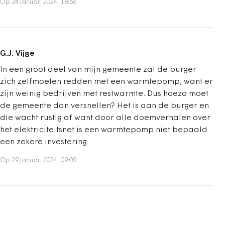
Op 24 januari 2024, 18:56
G.J. Vijge
In een groot deel van mijn gemeente zal de burger
zich zelfmoeten redden met een warmtepomp, want er
zijn weinig bedrijven met restwarmte. Dus hoezo moet
de gemeente dan versnellen? Het is aan de burger en
die wacht rustig af want door alle doemverhalen over
het elektriciteitsnet is een warmtepomp niet bepaald
een zekere investering.
Op 29 januari 2024, 09:05