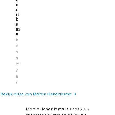
n
d
ri
k
s
m
a
R
e
d
a
ct
e
u
r
Bekijk alles van Martin Hendriksma
Martin Hendriksma is sinds 2017