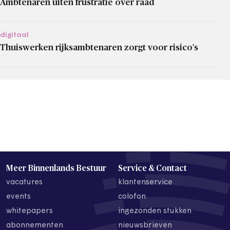
Ambtenaren uiten frustratie over raad
digitaal
Thuiswerken rijksambtenaren zorgt voor risico's
Meer Binnenlands Bestuur
Service & Contact
vacatures
klantenservice
events
colofon
whitepapers
ingezonden stukken
abonnementen
nieuwsbrieven