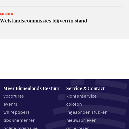
sociaal
Welstandscommissies blijven in stand
Meer Binnenlands Bestuur
Service & Contact
vacatures
klantenservice
events
colofon
whitepapers
ingezonden stukken
abonnementen
nieuwsbrieven
online magazine
adverteren