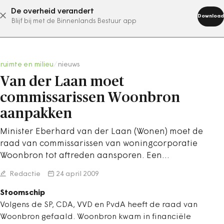
De overheid verandert
abonneer nu
Download
Blijf bij met de Binnenlands Bestuur app
ruimte en milieu
/
nieuws
Van der Laan moet
commissarissen Woonbron
aanpakken
Minister Eberhard van der Laan (Wonen) moet de
raad van commissarissen van woningcorporatie
Woonbron tot aftreden aansporen. Een…
Redactie
24 april 2009
Stoomschip
Volgens de SP, CDA, VVD en PvdA heeft de raad van
Woonbron gefaald. Woonbron kwam in financiële