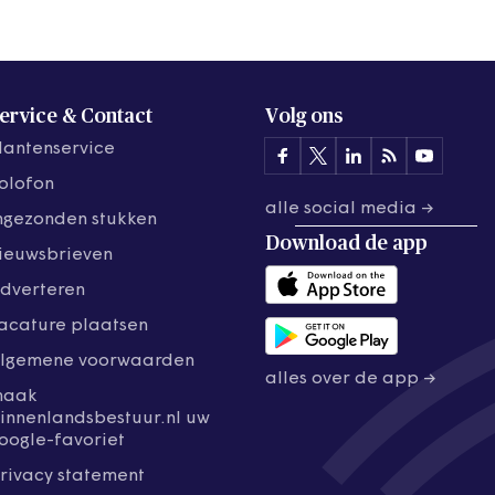
ervice & Contact
Volg ons
lantenservice
olofon
alle social media →
ngezonden stukken
Download de
app
ieuwsbrieven
dverteren
acature plaatsen
lgemene voorwaarden
alles over de app →
maak
innenlandsbestuur.nl uw
oogle-favoriet
rivacy statement