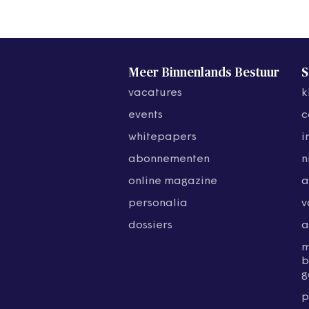
Meer Binnenlands Bestuur
S
vacatures
k
events
c
whitepapers
i
abonnementen
n
online magazine
a
personalia
v
dossiers
a
b
g
p