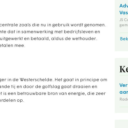
Adv
Va
JS C
encentrale zoals die nu in gebruik wordt genomen.
gem
ente dat in samenwerking met bedrijfsleven en
 uitgewerkt en betaald, aldus de wethouder.
Bek
etalen mee.
K
iger in de Westerschelde. Het gaat in principe om
Ver
aande tij en door de golfslag gaat draaien en
aan
et is een betrouwbare bron van energie, die zeer
Rad
ordelen op.