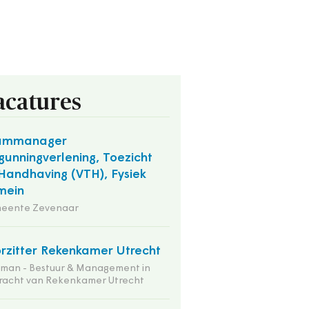
acatures
ammanager
gunningverlening, Toezicht
Handhaving (VTH), Fysiek
mein
eente Zevenaar
rzitter Rekenkamer Utrecht
tman - Bestuur & Management in
racht van Rekenkamer Utrecht