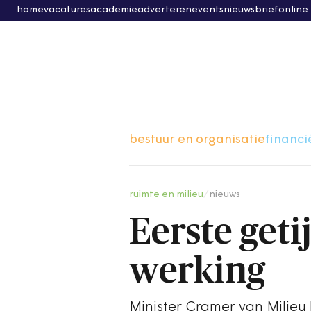
home
vacatures
academie
adverteren
events
nieuwsbrief
online
bestuur en organisatie
financi
ruimte en milieu
/
nieuws
Eerste geti
werking
Minister Cramer van Milieu 