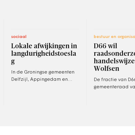
sociaal
bestuur en organisa
Lokale afwijkingen in
D66 wil
langdurigheidstoesla
raadsonderz
g
handelswijze
Wolfsen
In de Groningse gemeenten
Delfzijl, Appingedam en
De fractie van D6
Loppersum dreigt voor
gemeenteraad va
minima een verlaging van de
wil dat er een
langdurigheidstoeslag, een
raadsonderzoek 
jaarlijkse…
waarin de handel
burgemeester Al
Wolfsen…