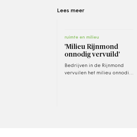
Lees meer
ruimte en milieu
'Milieu Rijnmond
onnodig vervuild'
Bedrijven in de Rijnmond
vervuilen het milieu onnodig.
Milieuvergunningen zijn niet
op orde en de provincie
Zuid-Holland is te traag.
Dat…