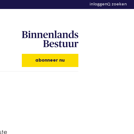
inloggen
zoeken
abonneer nu
ste