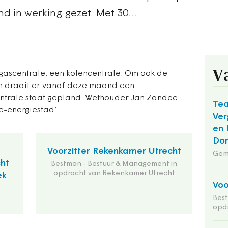
nd in werking gezet. Met 30…
V
 gascentrale, een kolencentrale. Om ook de
en draait er vanaf deze maand een
entrale staat gepland. Wethouder Jan Zandee
Te
e-energiestad’.
Ver
en 
Do
Voorzitter Rekenkamer Utrecht
Gem
cht
Bestman - Bestuur & Management in
opdracht van Rekenkamer Utrecht
ek
Voo
Bes
opd