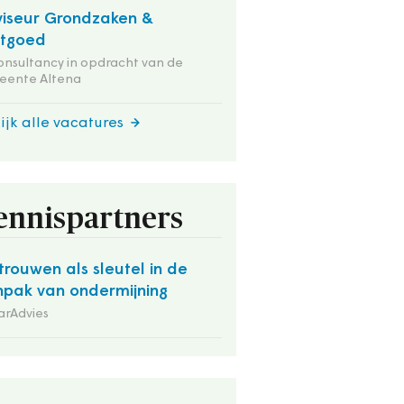
iseur Grondzaken &
stgoed
onsultancy in opdracht van de
eente Altena
ijk alle vacatures
ennispartners
trouwen als sleutel in de
pak van ondermijning
arAdvies