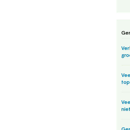
Ger
Ver
gro
Vee
to
Vee
nie
Ge