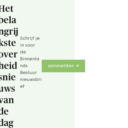
Het
bela
ngrij
Schrijf je
kste
in voor
over
de
Binnenla
heid
nds
aanmelden
Bestuur
snie
nieuwsbri
uws
ef
van
de
dag