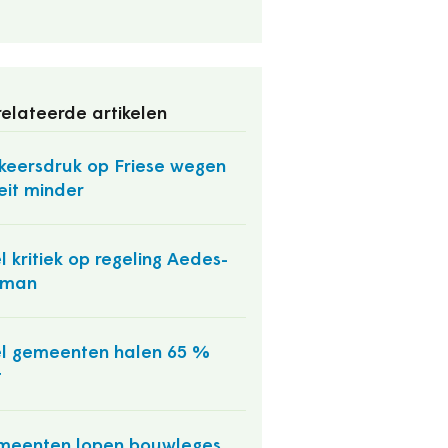
elateerde artikelen
keersdruk op Friese wegen
eit minder
l kritiek op regeling Aedes-
pman
l gemeenten halen 65 %
t
meenten lopen bouwleges