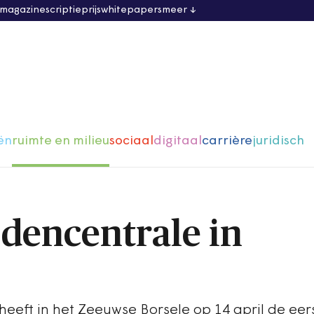
 magazine
scriptieprijs
whitepapers
meer
ën
ruimte en milieu
sociaal
digitaal
carrière
juridisch
jdencentrale in
heeft in het Zeeuwse Borsele op 14 april de eer