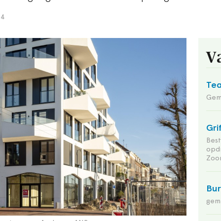
24
V
Tea
Gem
Gri
Bes
opd
Zoo
Bu
gem