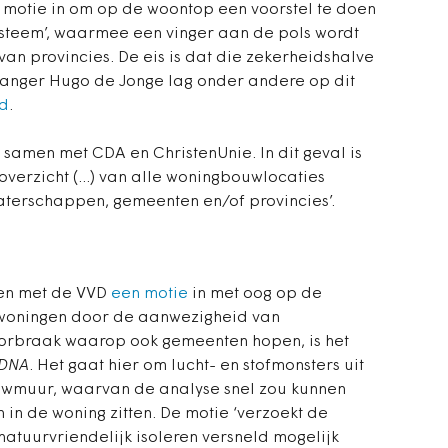
motie in om op de woontop een voorstel te doen
steem’, waarmee een vinger aan de pols wordt
an provincies. De eis is dat die zekerheidshalve
rganger Hugo de Jonge lag onder andere op dit
nd
.
, samen met CDA en ChristenUnie. In dit geval is
verzicht (...)
van alle woningbouwlocaties
waterschappen,
gemeenten en/of provincies’.
men met de VVD
een motie
in met oog op de
 woningen door de aanwezigheid van
orbraak waarop ook gemeenten hopen, is het
 DNA
. Het gaat hier om lucht- en stofmonsters uit
ouwmuur, waarvan de analyse snel zou kunnen
 in de woning zitten. De motie ‘verzoekt de
natuurvriendelijk isoleren versneld mogelijk