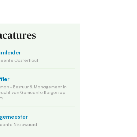
acatures
mleider
eente Oosterhout
ffier
tman - Bestuur & Management in
racht van Gemeente Bergen op
m
rgemeester
eente Nissewaard