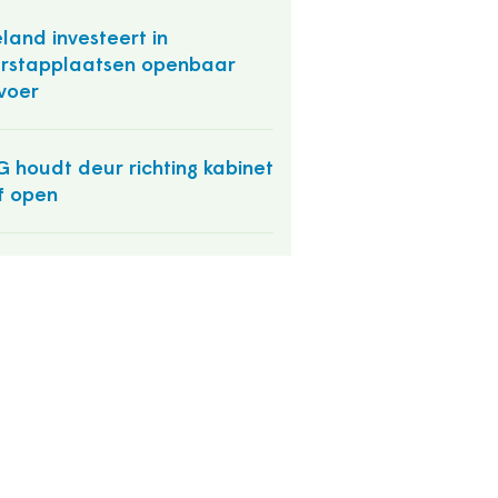
land investeert in
rstapplaatsen openbaar
voer
 houdt deur richting kabinet
f open