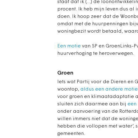
staat dat ik (...) de loonontwikkeli
procent. Ik heb mijn leven dus al
doen. Ik hoop zeer dat de Woonbo
omdat met de huurpenningen bij
woningbezit wordt betaald, waard
Een motie
van SP en GroenLinks-Pv
huurverhoging te heroverwegen.
Groen
Iets wat Partij voor de Dieren en
woontop,
aldus een andere motie
voor groen en klimaatadaptatie 
sluiten zich daarmee aan bij
een 
onder aanvoering van de Rotter
willen immers niet dat de woning
hebben die vollopen met water
’,
gemeenten.