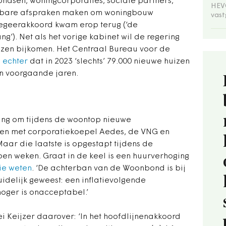
ondsen, woningcorporaties, sociale partners,
HEVO
gbare afspraken maken om woningbouw
vas
 regeerakkoord kwam erop terug (‘
de
ang
’). Net als het vorige kabinet wil de regering
uizen bijkomen. Het Centraal Bureau voor de
 echter
dat in 2023 ‘slechts’ 79.000 nieuwe huizen
n voorgaande jaren.
ng om tijdens de woontop nieuwe
nen met corporatiekoepel Aedes, de VNG
en
ar die laatste is opgestapt tijdens de
n weken. Graat in de keel is een huurverhoging
ie weten
. ‘
De achterban van de Woonbond is bij
idelijk geweest: een inflatievolgende
hoger is onacceptabel.
’
i Keijzer daarover: ‘
In het hoofdlijnenakkoord