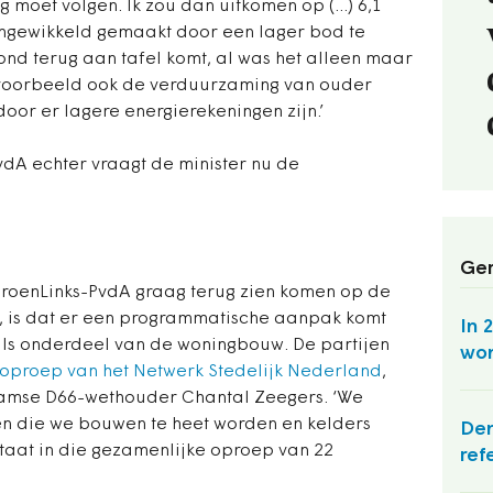
ng moet volgen. Ik zou dan uitkomen op (...) 6,1
 ingewikkeld gemaakt door een lager bod te
nd terug aan tafel komt, al was het alleen maar
voorbeeld ook de verduurzaming van ouder
oor er lagere energierekeningen zijn.
’
dA echter vraagt de minister nu de
Ger
 GroenLinks-PvdA graag terug zien komen op de
, is dat er een programmatische aanpak komt
In 
als onderdeel van de woningbouw. De partijen
won
oproep van het Netwerk Stedelijk Nederland
,
damse D66-wethouder Chantal Zeegers.
‘
We
en die we bouwen te heet worden en kelders
Den
 staat in die gezamenlijke oproep van 22
ref