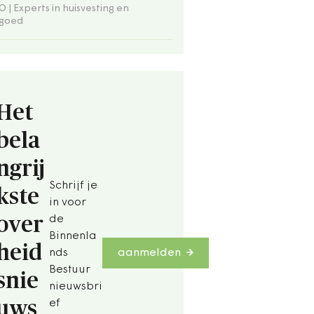
 | Experts in huisvesting en
tgoed
Het
bela
ngrij
Schrijf je
kste
in voor
over
de
Binnenla
heid
nds
aanmelden
Bestuur
snie
nieuwsbri
uws
ef