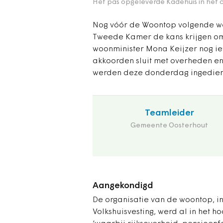
Het pas opgeleverde Kadehuis in het
Nog vóór de Woontop volgende we
Tweede Kamer de kans krijgen om 
woonminister Mona Keijzer nog iet
akkoorden sluit met overheden en 
werden deze donderdag ingedien
Teamleider
Gemeente Oosterhout
Aangekondigd
De organisatie van de woontop, in
Volkshuisvesting, werd al in het 