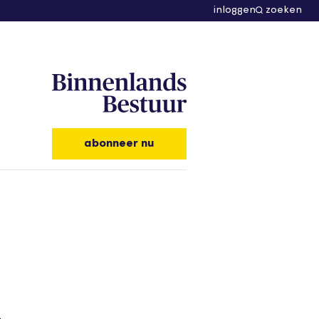
inloggen
zoeken
abonneer nu
.