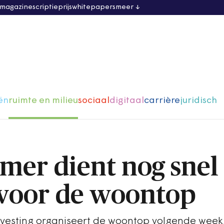
 magazine
scriptieprijs
whitepapers
meer
ën
ruimte en milieu
sociaal
digitaal
carrière
juridisch
er dient nog snel
voor de woontop
isvesting organiseert de woontop volgende week