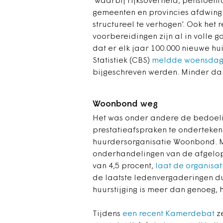
‘
waarbij rijksoverheid, pensioenf
gemeenten en provincies afdwin
structureel te verhogen
’. Ook het
voorbereidingen zijn al in volle g
dat er elk jaar 100.000 nieuwe h
Statistiek (CBS)
meldde woensdag
bijgeschreven werden. Minder da
Woonbond weg
Het was onder andere de bedoeli
prestatieafspraken te onderteke
huurdersorganisatie Woonbond. Ma
onderhandelingen van de afgelope
van 4,5 procent,
laat de organisat
de laatste ledenvergaderingen du
huurstijging is meer dan genoeg, 
Tijdens
een recent Kamerdebat
ze