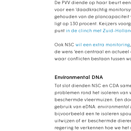
De PVV diende op haar beurt een 
voor een
‘daadkrachtig monitorsy
gehouden van de plancapaciteit v
ligt op 130 procent. Keijzers voo
punt
in de clinch met Zuid-Holla
Ook NSC
wil een extra monitoring
de wens
‘een centraal en actueel o
waar
conflicten bestaan tussen 
Environmental DNA
Tot slot dienden NSC en CDA sa
problemen rond het isoleren van
beschermde vleermuizen. Een do
gebruik van eDNA:
environmental
bijvoorbeeld een te isoleren sp
uitwijzen of er beschermde dieren
regering te verkennen hoe we het 