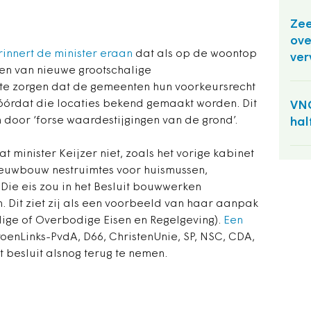
Zee
ove
rinnert de minister eraan
dat als op de woontop
ver
en van nieuwe grootschalige
te zorgen dat de gemeenten hun voorkeursrecht
óórdat die locaties bekend gemaakt worden. Dit
VNG
 door ‘forse waardestijgingen van de grond’.
hal
minister Keijzer niet, zoals het vorige kabinet
nieuwbouw nestruimtes voor huismussen,
ie eis zou in het
Besluit bouwwerken
. Dit ziet zij als een voorbeeld van haar aanpak
ige of Overbodige Eisen en Regelgeving).
Een
roenLinks-PvdA, D66, ChristenUnie, SP, NSC, CDA,
it besluit alsnog terug te nemen.