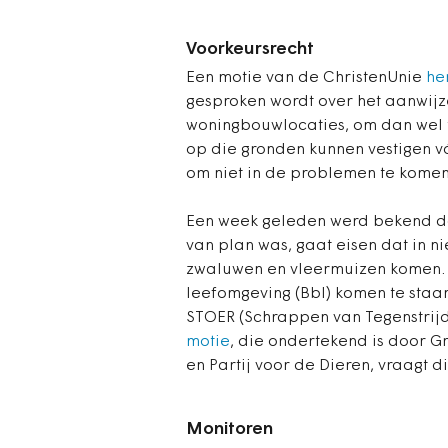
Voorkeursrecht
Een motie van de ChristenUnie
he
gesproken wordt over het aanwijz
woningbouwlocaties, om dan wel 
op die gronden kunnen vestigen v
om niet in de problemen te komen
Een week geleden werd bekend dat 
van plan was, gaat eisen dat in 
zwaluwen en vleermuizen komen. D
leefomgeving (Bbl) komen te staan
STOER (Schrappen van Tegenstrijd
motie
, die ondertekend is door G
en Partij voor de Dieren, vraagt d
Monitoren