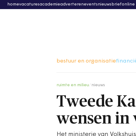
home
vacatures
academie
adverteren
events
nieuwsbrief
online
bestuur en organisatie
financi
ruimte en milieu
/
nieuws
Tweede Kam
wensen in 
Het ministerie van Volkshu