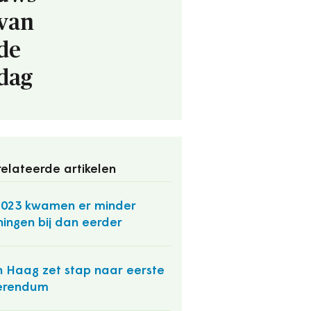
van
de
dag
elateerde artikelen
2023 kwamen er minder
ingen bij dan eerder
 Haag zet stap naar eerste
erendum