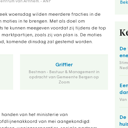
 centrum van Arnhem.
- ANP
Bek
ek woensdag wilden meerdere fracties in de
moties in te brengen. Met als doel om
s te kunnen meegeven voordat zij tijdens de top
K
marktpartijen, zoals zij van plan is. De moties
d, komende dinsdag zal gestemd worden.
De 
ene
Stim
Griffier
Ned
Bestman - Bestuur & Management in
opdracht van Gemeente Bergen op
Zoom
Een
dan
Van
 handen van het ministerie van
De 
hoofdlijnenakkoord van mei aangekondigd:
hui