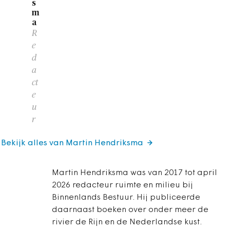
s
m
a
R
e
d
a
ct
e
u
r
Bekijk alles van Martin Hendriksma
Martin Hendriksma was van 2017 tot april
2026 redacteur ruimte en milieu bij
Binnenlands Bestuur. Hij publiceerde
daarnaast boeken over onder meer de
rivier de Rijn en de Nederlandse kust.