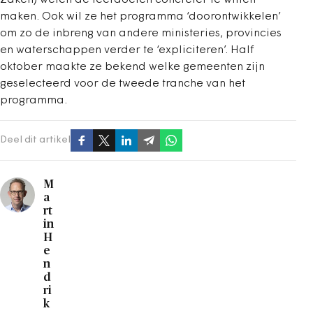
Zaken) weten de leerdoelen concreter te willen
maken. Ook wil ze het programma ‘doorontwikkelen’
om zo de inbreng van andere ministeries, provincies
en waterschappen verder te ‘expliciteren’. Half
oktober maakte ze bekend welke gemeenten zijn
geselecteerd voor de tweede tranche van het
programma.
Deel dit artikel
M
a
rt
in
H
e
n
d
ri
k