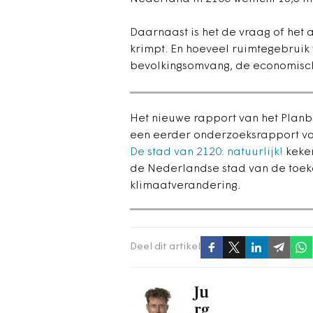
Daarnaast is het de vraag of het 
krimpt. En hoeveel ruimtegebruik 
bevolkingsomvang, de economische
Het nieuwe rapport van het Plan
een eerder onderzoeksrapport van
De stad van 2120: natuurlijk!
keke
de Nederlandse stad van de toeko
klimaatverandering.
Deel dit artikel
Ju
rg