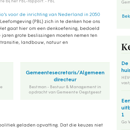
e bij het PBL-rapport.
- PBL
Gem
io's voor de inrichting van Nederland in 2050
Bek
Leefomgeving (PBL) zich in te denken hoe ons
. Het gaat hier om een denkoefening, bedoeld
jaren grote beslissingen moeten nemen ten
ransitie, landbouw, natuur en
K
De 
hui
Gemeentesecretaris/Algemeen
HEVO
directeur
vas
de
Bestman - Bestuur & Management in
opdracht van Gemeente Oegstgeest
Een
uit
1
Go 
politiek geladen opvatting. Dat die keuzes niet