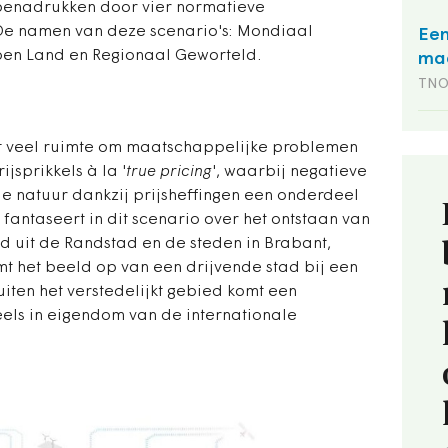
BL benadrukken door vier normatieve
. De namen van deze scenario's: Mondiaal
Een
en Land en Regionaal Geworteld.
maa
TN
rkt veel ruimte om maatschappelijke problemen
jsprikkels à la '
true pricing
', waarbij negatieve
e natuur dankzij prijsheffingen een onderdeel
antaseert in dit scenario over het ontstaan van
 uit de Randstad en de steden in Brabant,
mt het beeld op van een drijvende stad bij een
iten het verstedelijkt gebied komt een
eels in eigendom van de internationale