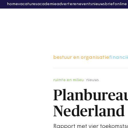
home
vacatures
academie
adverteren
events
nieuwsbrief
online
bestuur en organisatie
financi
ruimte en milieu
/
nieuws
Planbureau
Nederland 
Rapport met vier toekomstsc