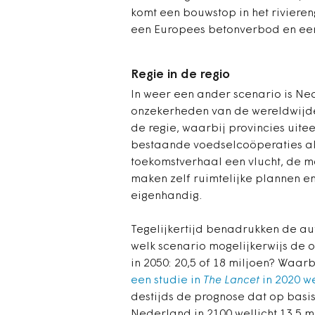
komt een bouwstop in het riviere
een Europees betonverbod en een
Regie in de regio
In weer een ander scenario is Ne
onzekerheden van de wereldwijde
de regie, waarbij provincies uitee
bestaande voedselcoöperaties a
toekomstverhaal een vlucht, de m
maken zelf ruimtelijke plannen 
eigenhandig.
Tegelijkertijd benadrukken de aut
welk scenario mogelijkerwijs de o
in 2050: 20,5 of 18 miljoen? Waarbi
een studie in
The Lancet
in 2020 w
destijds de prognose dat op basi
Nederland in 2100 wellicht 13,5 m