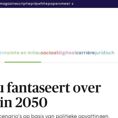
 magazine
scriptieprijs
whitepapers
meer
ën
ruimte en milieu
sociaal
digitaal
carrière
juridisch
 fantaseert over
in 2050
enario's op basis van politieke opvattingen.