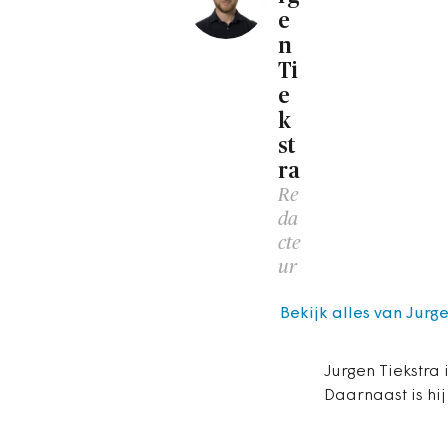
e
n
Ti
e
k
st
ra
Re
da
cte
ur
Bekijk alles van Jurg
Jurgen Tiekstra 
Daarnaast is hij