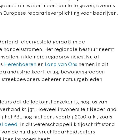
ngebied om water meer ruimte te geven, evenals
 Europese reparatieverplichting voor bedrijven.
derland teleurgesteld geraakt in de
 handelsstromen. Het regionale bestuur neemt
nvallen in kleinere regioprovincies. Nu al
ls
Herenboeren
en
Land van Ons
nemen in dit
aakindustrie keert terug, bewonersgroepen
en streekbewoners beheren natuurgebieden
eurs dat de toekomst onzeker is, nog los van
verhand krijgt. Hoeveel inwoners telt Nederland
j het PBL nog niet eens voorbij 2050 kijkt, zoals
el deed
: in dit wetenschappelijk tijdschrift stond
s van de huidige vruchtbaarheidscijfers
iljoen inwoners heeft.