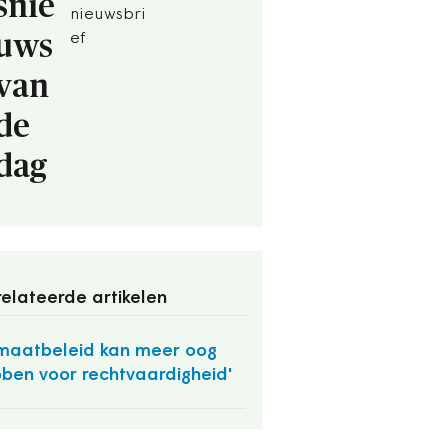
snie
nieuwsbri
uws
ef
van
de
dag
elateerde artikelen
imaatbeleid kan meer oog
ben voor rechtvaardigheid'