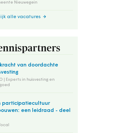
eente Nieuwegein
ijk alle vacatures
ennispartners
kracht van doordachte
svesting
 | Experts in huisvesting en
tgoed
 participatiecultuur
bouwen: een leidraad - deel
Vocal