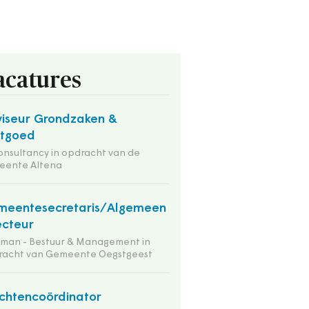
acatures
iseur Grondzaken &
stgoed
onsultancy in opdracht van de
eente Altena
meentesecretaris/Algemeen
ecteur
tman - Bestuur & Management in
racht van Gemeente Oegstgeest
chtencoördinator