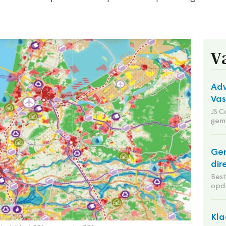
V
Adv
Va
JS C
gem
Ge
dir
Bes
opd
Kla