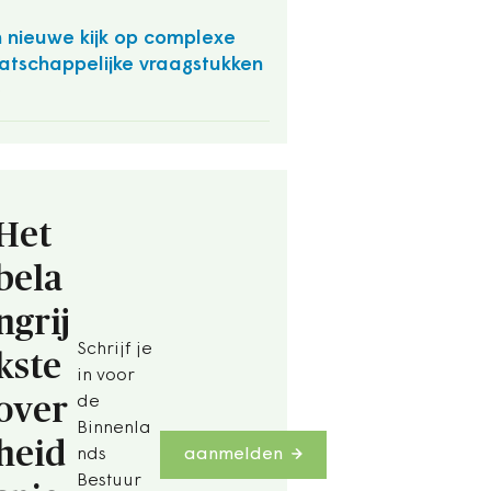
 nieuwe kijk op complexe
tschappelijke vraagstukken
O
Het
bela
ngrij
Schrijf je
kste
in voor
over
de
Binnenla
heid
nds
aanmelden
Bestuur