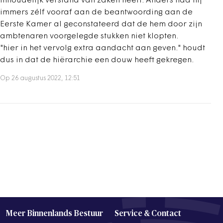
inhoudelijk verstand van zaken heeft. Anders had hij
immers zélf vooraf aan de beantwoording aan de
Eerste Kamer al geconstateerd dat de hem door zijn
ambtenaren voorgelegde stukken niet klopten.
"hier in het vervolg extra aandacht aan geven." houdt
dus in dat de hiërarchie een douw heeft gekregen.
Op 26 augustus 2022, 12:51
Meer Binnenlands Bestuur
Service & Contact