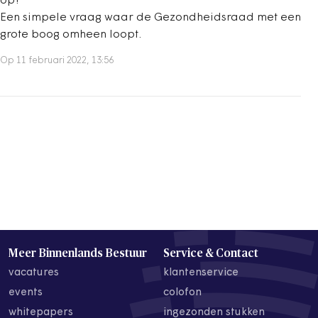
op?
Een simpele vraag waar de Gezondheidsraad met een
grote boog omheen loopt.
Op 11 februari 2022, 13:56
Meer Binnenlands Bestuur
Service & Contact
vacatures
klantenservice
events
colofon
whitepapers
ingezonden stukken