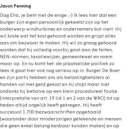
Jason Penning
Dag Ella, je bent niet de enige ;-) Ik lees hier dat een
burger zijn eigen persoonlijk gekwetst zijn op het
onderwerp windturbines en ondernemers bot viert. Hij
wil koste wat het kost gehoord worden en grijpt alles
aan om bezwaar te maken. Hij wil zo graag gehoord
worden dat hij volledig voorbij gaat aan de feiten,
NEN-normen, taxatiewijzer, gemeentewet en noem
maar op. En nu komt het: de plaatselijke politiek zo
lees ik gaat hier ook nog serieus op in. Burger De Boer
en zijn partij hebben ons als belastingbetalers al
handen vol met geld gekost en hij stopt maar niet
ondanks hij behalve op een klein procedureel foutje
(interpretatie van art. 19 lid 1 en 2 van de WRO) tot op
heden altijd ongelijk heeft gekregen. Hij heeft
succesvol 1.700 bezwaarschriften opgehaald
(waaronder door minderjarigen getekende en mensen
die geen enkel belang kenbaar konden maken) en op