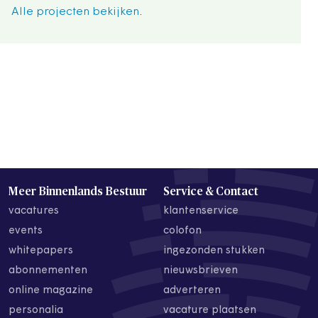
Alle projecten bekijken
.
Meer Binnenlands Bestuur
Service & Contact
vacatures
klantenservice
events
colofon
whitepapers
ingezonden stukken
abonnementen
nieuwsbrieven
online magazine
adverteren
personalia
vacature plaatsen