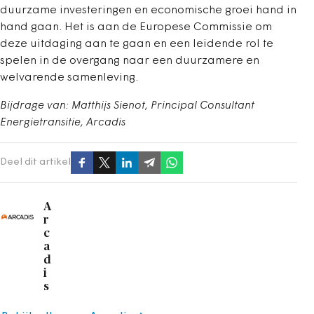
duurzame investeringen en economische groei hand in
hand gaan. Het is aan de Europese Commissie om
deze uitdaging aan te gaan en een leidende rol te
spelen in de overgang naar een duurzamere en
welvarende samenleving.
Bijdrage van: Matthijs Sienot, Principal Consultant
Energietransitie, Arcadis
Deel dit artikel
A
r
c
a
d
i
s