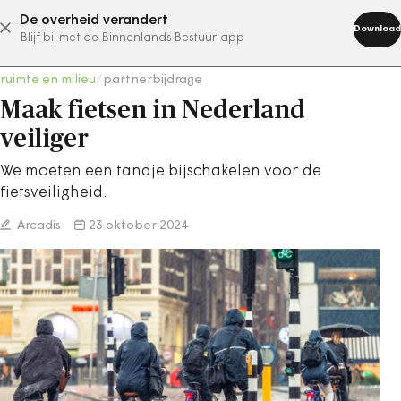
De overheid verandert
abonneer nu
Download
Blijf bij met de Binnenlands Bestuur app
ruimte en milieu
/
partnerbijdrage
Maak fietsen in Nederland
veiliger
We moeten een tandje bijschakelen voor de
fietsveiligheid.
Arcadis
23 oktober 2024