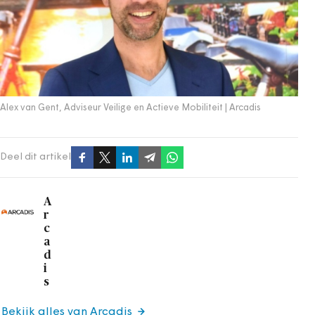
Alex van Gent, Adviseur Veilige en Actieve Mobiliteit | Arcadis
Deel dit artikel
A
r
c
a
d
i
s
Bekijk alles van Arcadis