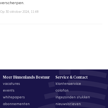
verscherpen.
Op 30 oktober 2024, 11:48
Meer Binnenlands Bestuur
Service & Contact
vacatures
klantenservice
events
colofon
whitepapers
ingezonden stukken
abonnementen
nieuwsbrieven