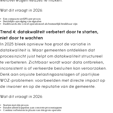
weloverwogen keuzes te maken.
Wat dit vraagt in 2026:
Een compacte set KPI’s per proces
Duidelijke opvolging van signalen
Dashboards die zowel operationeel als bestuurlijk bruikbaar zijn
Trend 4: datakwaliteit verbetert door te starten,
niet door te wachten
In 2025 bleek opnieuw hoe groot de variatie in
datakwaliteit is. Maar gemeenten ontdekken dat
procesinzicht juist helpt om datakwaliteit structureel
te verbeteren. Zichtbaar wordt waar data ontbreken,
inconsistent is of verkeerde besluiten kan veroorzaken.
Denk aan onjuiste belastingaanslagen of jaarlijkse
WOZ-problemen: voorbeelden met directe impact op
de inwoner en op de reputatie van de gemeente.
Wat dit vraagt in 2026:
Starten met één proces
Datakwaliteit koppelen aan concrete processtappen
Continu verbeteren in plaats van één grote operatie