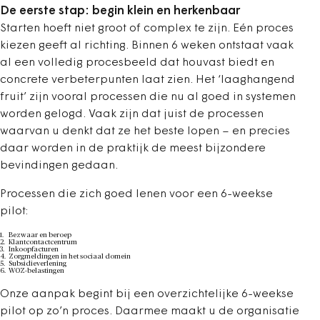
De eerste stap: begin klein en herkenbaar
Starten hoeft niet groot of complex te zijn. Eén proces
kiezen geeft al richting. Binnen 6 weken ontstaat vaak
al een volledig procesbeeld dat houvast biedt en
concrete verbeterpunten laat zien. Het ‘laaghangend
fruit’ zijn vooral processen die nu al goed in systemen
worden gelogd. Vaak zijn dat juist de processen
waarvan u denkt dat ze het beste lopen – en precies
daar worden in de praktijk de meest bijzondere
bevindingen gedaan.
Processen die zich goed lenen voor een 6-weekse
pilot:
Bezwaar en beroep
Klantcontactcentrum
Inkoopfacturen
Zorgmeldingen in het sociaal domein
Subsidieverlening
WOZ-belastingen
Onze aanpak begint bij een overzichtelijke 6-weekse
pilot op zo’n proces. Daarmee maakt u de organisatie