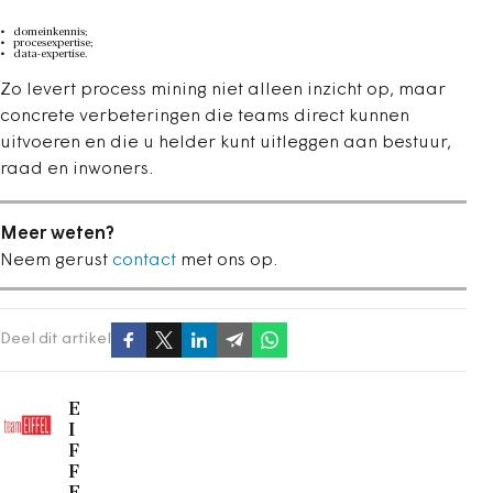
domeinkennis;
procesexpertise;
data-expertise.
Zo levert process mining niet alleen inzicht op, maar
concrete verbeteringen die teams direct kunnen
uitvoeren en die u helder kunt uitleggen aan bestuur,
raad en inwoners.
Meer weten?
Neem gerust
contact
met ons op.
Deel dit artikel
E
I
F
F
E