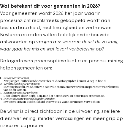
Wat betekent dit voor gemeenten in 2026?
Voor gemeenten wordt 2026 het jaar waarin
procesinzicht rechtstreeks gekoppeld wordt aan
bestuurbaarheid, rechtmatigheid en vertrouwen.
Besturen en raden willen feitelijk onderbouwde
antwoorden op vragen als:
waarom duurt dit zo lang,
waar gaat het mis en wat levert verbetering op?
Datagedreven procesoptimalisatie en process mining
helpen gemeenten om:
Risico’s eerder te zien
Afwijkingen, ontbrekende controles en doorlooptijden komen vroeg in beeld.
Verantwoording te versterken
Richting bestuur, raad, interne controle en inwoners wordt transparanter waar keuzes
vandaan komen.
Kosten per casus te verlagen
Door kortere doorlooptijden, minder herstelwerk en beter ingezet personeel.
Dienstverlening voorspelbaarder te maken
Inwoners krijgen duidelijkheid over wat ze wanneer mogen verwachten.
De winst is direct zichtbaar in de uitvoering: snellere
dienstverlening, minder verrassingen en meer grip op
risico en capaciteit.