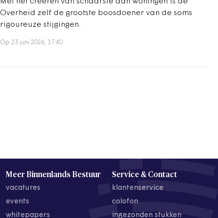
Met het creëren van schaarste aan woningen is de
Overheid zelf de grootste boosdoener van de soms
rigoureuze stijgingen.
Op 23 juni 2026, 17:40
Meer Binnenlands Bestuur
Service & Contact
vacatures
klantenservice
events
colofon
whitepapers
ingezonden stukken