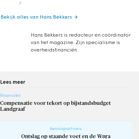
r
Bekijk alles van Hans Bekkers
Hans Bekkers is redacteur en coördinator
van het magazine. Zijn specialisme is
overheidsfinanciën.
Lees meer
financiën
Compensatie voor tekort op bijstandsbudget
Landgraaf
kennispartners
Ontslag op staande voet en de Wnra