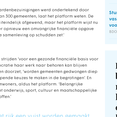
ljardenbezuinigingen werd ondertekend door
Stu
an 300 gemeenten, laat het platform weten. De
vas
iteindelijk afgewend, maar het platform wijst nu
voo
t er opnieuw een omvangrijke financiële opgave
BDO 
e samenleving op schudden zet.’
 strijden ‘voor een gezonde financiële basis voor
cratie haar werk naar behoren kan blijven
annen doorzet, ‘worden gemeenten gedwongen diep
ijpende keuzes te maken in de begrotingen’. En
inwoners, aldus het platform. ‘Belangrijke
et onderwijs, sport, cultuur en maatschappelijke
ffen.’
et rijk een vuist worden gemaakt