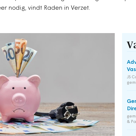
eer nodig, vindt Raden in Verzet.
V
Adv
Va
JS C
gem
Ge
Dir
geme
& Pa