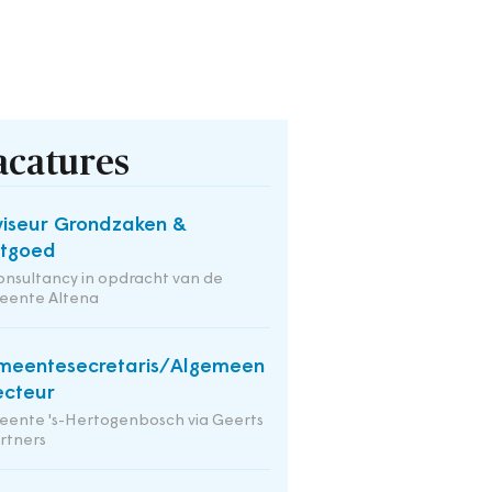
acatures
iseur Grondzaken &
stgoed
onsultancy in opdracht van de
eente Altena
meentesecretaris/Algemeen
ecteur
ente 's-Hertogenbosch via Geerts
rtners