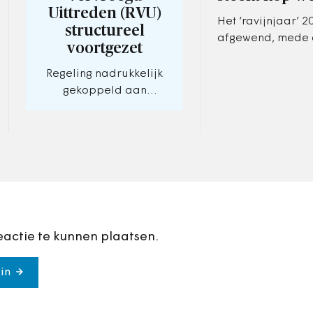
Uittreden (RVU)
Het ‘ravijnjaar’ 20
structureel
afgewend, mede 
voortgezet
gemeenten gezam
zich lieten horen. 
Regeling nadrukkelijk
weer nodig, vindt
gekoppeld aan
Verzet.
duurzame
inzetbaarheid.
eactie te kunnen plaatsen.
in