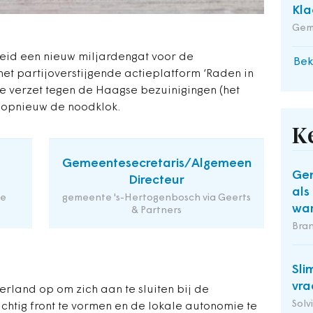
Kla
Gem
leid een nieuw miljardengat voor de
Bek
et partijoverstijgende actieplatform ‘Raden in
le verzet tegen de Haagse bezuinigingen (het
nu opnieuw de noodklok.
K
Gemeentesecretaris/Algemeen
Gem
Directeur
als
de
gemeente 's-Hertogenbosch via Geerts
wa
& Partners
Bra
Sli
vra
rland op om zich aan te sluiten bij de
Solv
chtig front te vormen en de lokale autonomie te