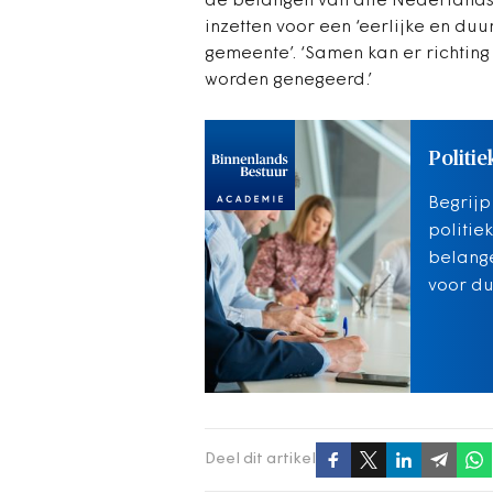
de belangen van álle Nederlandse
inzetten voor een ‘eerlijke en du
gemeente’. ‘Samen kan er richting
worden genegeerd.’
Politie
Begrijp
politie
belange
voor d
Deel dit artikel