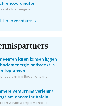
chtencoördinator
eente Nieuwegein
ijk alle vacatures
ennispartners
eenten laten kansen liggen
 bodemenergie ontbreekt in
rmteplannen
nchevereniging Bodemenergie
mmere vergunning verlening
agt om concreter beleid
iteers Advies & Implementatie