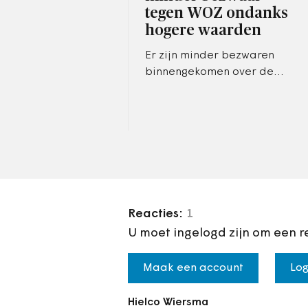
tegen WOZ ondanks
hogere waarden
Er zijn minder bezwaren
binnengekomen over de
WOZ-waarden van
woningen. Dat blijkt uit de
Staat van de WOZ 2026 van
de Waarderingskamer.
Reacties:
1
U moet ingelogd zijn om een r
Maak een account
Log
Hielco Wiersma