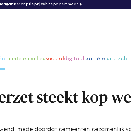
 magazine
scriptieprijs
whitepapers
meer
ën
ruimte en milieu
sociaal
digitaal
carrière
juridisch
erzet steekt kop w
fgewend, mede doordat gemeenten gezamenlijk va