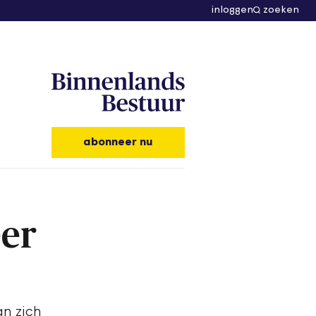
inloggen
zoeken
abonneer nu
eer
n zich