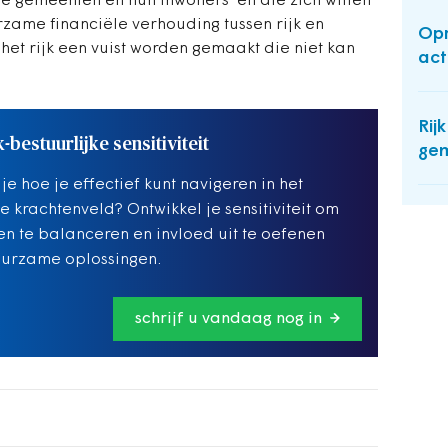
 gemeenten en hun inwoners’ en die zich willen
urzame financiële verhouding tussen rijk en
Opr
 het rijk een vuist worden gemaakt die niet kan
act
Rijk
k-bestuurlijke sensitiviteit
ge
 je hoe je effectief kunt navigeren in het
ke krachtenveld? Ontwikkel je sensitiviteit om
n te balanceren en invloed uit te oefenen
uurzame oplossingen.
schrijf u vandaag nog in