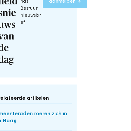
heid
nds
aanmelden
Bestuur
snie
nieuwsbri
uws
ef
van
de
dag
elateerde artikelen
eenteraden roeren zich in
n Haag