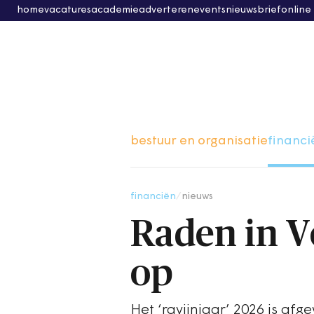
home
vacatures
academie
adverteren
events
nieuwsbrief
online
bestuur en organisatie
financi
financiën
/
nieuws
Raden in V
op
Het ‘ravijnjaar’ 2026 is a