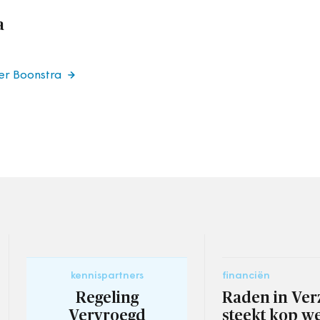
a
er Boonstra
kennispartners
financiën
Regeling
Raden in Ver
Vervroegd
steekt kop w