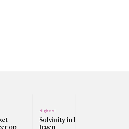
digitaal
fina
zet
Solvinity in beroep
VNG
eer op
tegen
plu