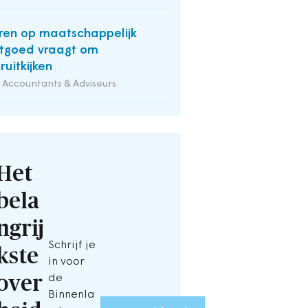
ren op maatschappelijk
tgoed vraagt om
ruitkijken
Accountants & Adviseurs
Het
bela
ngrij
Schrijf je
kste
in voor
over
de
Binnenla