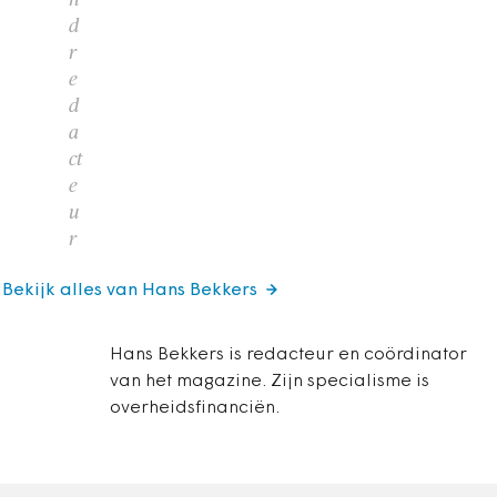
d
r
e
d
a
ct
e
u
r
Bekijk alles van Hans Bekkers
Hans Bekkers is redacteur en coördinator
van het magazine. Zijn specialisme is
overheidsfinanciën.