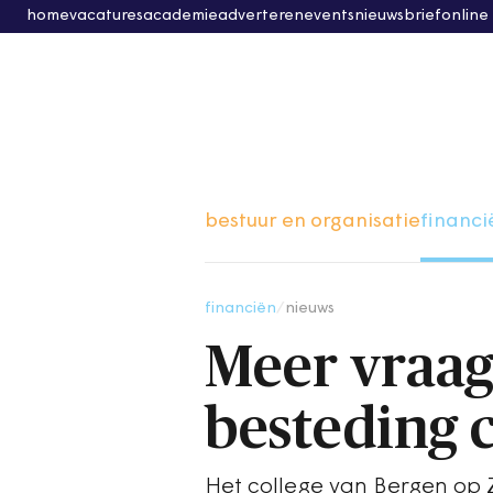
home
vacatures
academie
adverteren
events
nieuwsbrief
online
bestuur en organisatie
financi
financiën
/
nieuws
Meer vraag
besteding 
Het college van Bergen op 