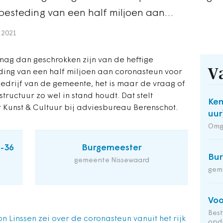
 besteding van een half miljoen aan…
 2021
ag dan geschrokken zijn van de heftige
V
eding van een half miljoen aan coronasteun voor
edrijf van de gemeente, het is maar de vraag of
tructuur zo wel in stand houdt. Dat stelt
Ken
 Kunst & Cultuur bij adviesbureau Berenschot.
uur
Omg
2-36
Burgemeester
Bu
gemeente Nissewaard
gem
Voo
Bes
n Linssen zei over de coronasteun vanuit het rijk
opd