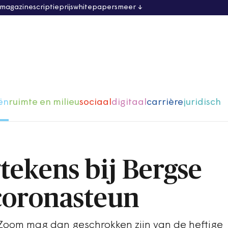
 magazine
scriptieprijs
whitepapers
meer
ën
ruimte en milieu
sociaal
digitaal
carrière
juridisch
tekens bij Bergse
coronasteun
Zoom mag dan geschrokken zijn van de heftige