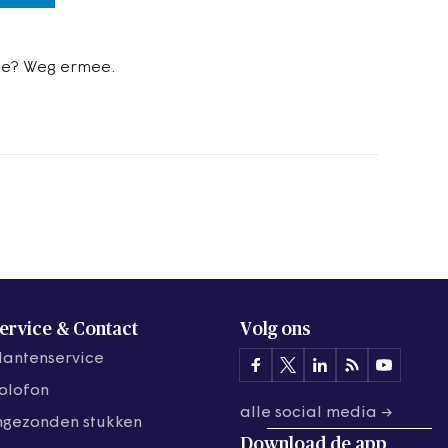
ee? Weg ermee.
ervice & Contact
Volg ons
lantenservice
olofon
alle social media →
ngezonden stukken
Download de
app