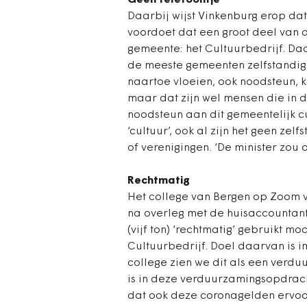
Geen telefoontje
Daarbij wijst Vinkenburg erop dat
voordoet dat een groot deel van d
gemeente: het Cultuurbedrijf. Daar
de meeste gemeenten zelfstandig o
naartoe vloeien, ook noodsteun, 
maar dat zijn wel mensen die in d
noodsteun aan dit gemeentelijk c
‘cultuur’, ook al zijn het geen zel
of verenigingen. ‘De minister zou 
Rechtmatig
Het college van Bergen op Zoom v
na overleg met de huisaccountant
(vijf ton) ‘rechtmatig’ gebruikt m
Cultuurbedrijf. Doel daarvan is i
college zien we dit als een verdu
is in deze verduurzamingsopdracht
dat ook deze coronagelden ervoor