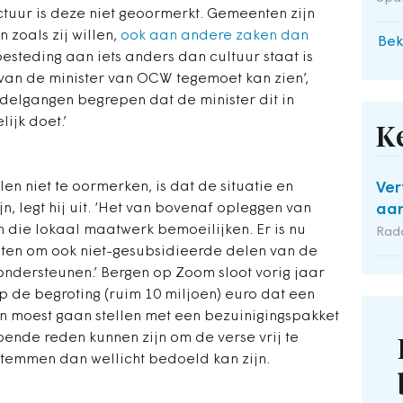
uctuur is deze niet geoormerkt. Gemeenten zijn
 zoals zij willen,
ook aan andere zaken dan
Bek
besteding aan iets anders dan cultuur staat is
van de minister van OCW tegemoet kan zien’,
ndelgangen begrepen dat de minister dit in
ijk doet.’
K
n niet te oormerken, is dat de situatie en
Ver
, legt hij uit. ‘Het van bovenaf opleggen van
aan
 die lokaal maatwerk bemoeilijken. Er is nu
Rad
ten om ook niet-gesubsidieerde delen van de
 ondersteunen.’ Bergen op Zoom sloot vorig jaar
p de begroting (ruim 10 miljoen) euro dat een
n moest gaan stellen met een bezuinigingspakket
oende reden kunnen zijn om de verse vrij te
temmen dan wellicht bedoeld kan zijn.