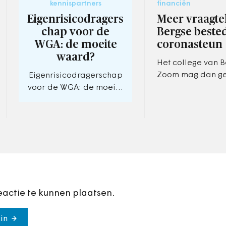
kennispartners
financiën
Eigenrisicodragers
Meer vraagte
chap voor de
Bergse beste
WGA: de moeite
coronasteun
waard?
Het college van 
Zoom mag dan ge
Eigenrisicodragerschap
zijn van de heftig
voor de WGA: de moeite
emotionele reacti
waard? Uw keuze van
besteding van een
vandaag bepaalt de
miljoen aan…
rekening van morgen
en... overmorgen
eactie te kunnen plaatsen.
in