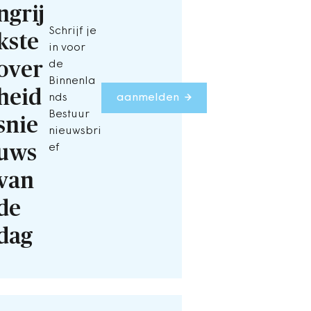
ngrij
Schrijf je
kste
in voor
over
de
Binnenla
heid
nds
aanmelden
Bestuur
snie
nieuwsbri
uws
ef
van
de
dag