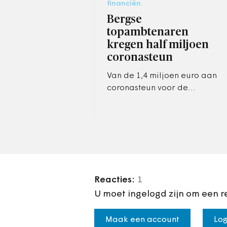
financiën
Bergse
topambtenaren
kregen half miljoen
coronasteun
Van de 1,4 miljoen euro aan
coronasteun voor de
cultuursector in Bergen op
Zoom is een half miljoen in
de zakken van een aantal…
Reacties:
1
U moet ingelogd zijn om een r
Maak een account
Log