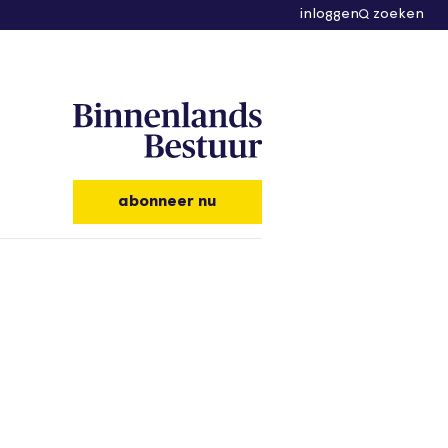
inloggen
zoeken
abonneer nu