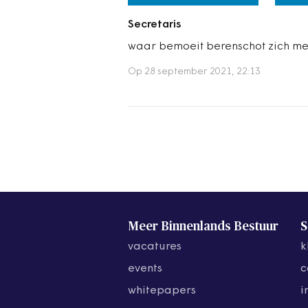
Secretaris
waar bemoeit berenschot zich m
Op 28 september 2021, 22:13
Meer Binnenlands Bestuur
S
vacatures
k
events
c
whitepapers
i