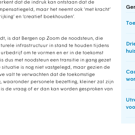
 erkent dat de indruk kan ontstaan dat de
Ger
ompensatiegeld, maar het neemt ook ‘met kracht’
ijking’ en ‘creatief boekhouden’.
Toe
dt, is dat Bergen op Zoom de noodsteun, die
Dri
turele infrastructuur in stand te houden tijdens
hui
tuurbedrijf om te vormen en er in de toekomst
 is dus met noodsteun een transitie in gang gezet
 situatie is nog niet vastgelegd, maar gezien de
Cao
e valt te verwachten dat de toekomstige
wor
, waaronder personele bezetting, kleiner zal zijn
t is de vraag of er dan kan worden gesproken van
Utr
vo