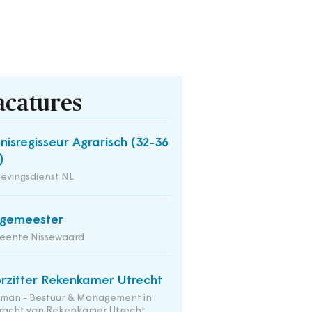
acatures
nisregisseur Agrarisch (32-36
)
evingsdienst NL
rgemeester
eente Nissewaard
rzitter Rekenkamer Utrecht
tman - Bestuur & Management in
racht van Rekenkamer Utrecht