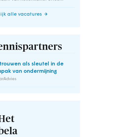
ijk alle vacatures
ennispartners
trouwen als sleutel in de
pak van ondermijning
arAdvies
Het
bela