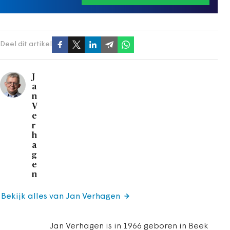
Deel dit artikel
J
a
n
V
e
r
h
a
g
e
n
Bekijk alles van Jan Verhagen
Jan Verhagen is in 1966 geboren in Beek