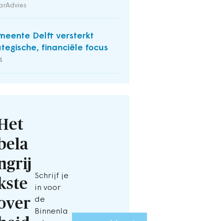
arAdvies
eente Delft versterkt
ategische, financiële focus
4
Het
bela
ngrij
Schrijf je
kste
in voor
over
de
Binnenla