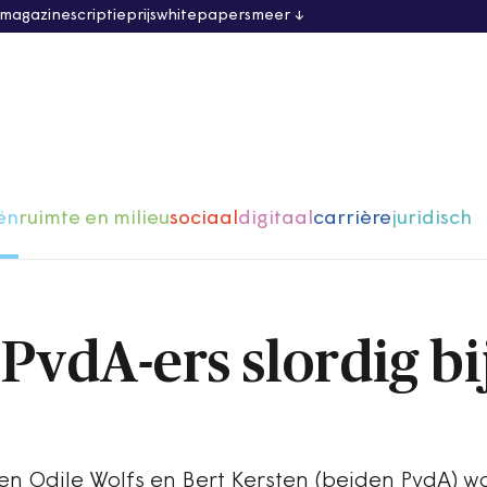
 magazine
scriptieprijs
whitepapers
meer
ën
ruimte en milieu
sociaal
digitaal
carrière
juridisch
PvdA-ers slordig bi
n Odile Wolfs en Bert Kersten (beiden PvdA) w