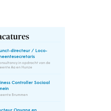
acatures
unct-directeur / Loco-
eentesecretaris
onsultancy in opdracht van de
eente Aa en Hunze
iness Controller Sociaal
mein
eente Brummen
ecteur Opvang en