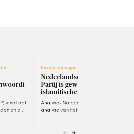
tie
bestuur en organisatie
socia
Nederlandse Moslim
Gee
enwoordi
Partij is gewoon
aan
islamitische CDA
Is e
zwer
P) vindt dat
Analyse- Na een uitgebreide
weet
den en ook
analyse van het
hoev
vaak veel
gedachtegoed van de
blij
t blijven.
Nederlandse Moslim Partij is
de…
ijf jaar.…
er maar een conclusie