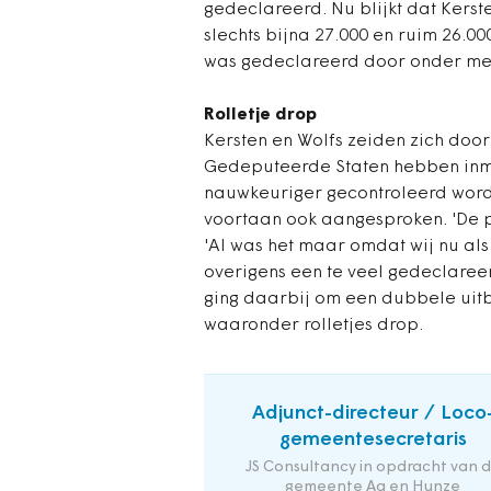
gedeclareerd. Nu blijkt dat Kerste
slechts bijna 27.000 en ruim 26.0
was gedeclareerd door onder m
Rolletje drop
Kersten en Wolfs zeiden zich doo
Gedeputeerde Staten hebben inmi
nauwkeuriger gecontroleerd word
voortaan ook aangesproken. 'De pro
'Al was het maar omdat wij nu als 
overigens een te veel gedeclaree
ging daarbij om een dubbele uitb
waaronder rolletjes drop.
Adjunct-directeur / Loco
gemeentesecretaris
JS Consultancy in opdracht van 
gemeente Aa en Hunze