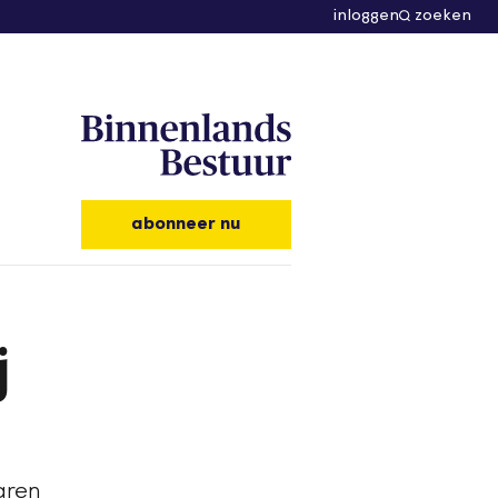
inloggen
zoeken
abonneer nu
j
aren