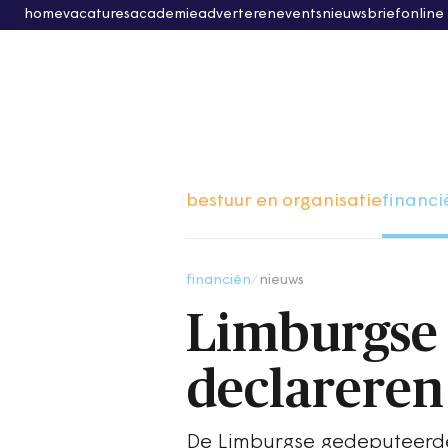
home
vacatures
academie
adverteren
events
nieuwsbrief
online
bestuur en organisatie
financi
financiën
/
nieuws
Limburgse 
declareren
De Limburgse gedeputeerde