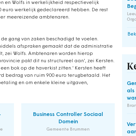
n en Wolfs in werkelijkheid respectievelijk
Beg
00 euro werkelijk gedeclareerd hebben. De rest
Leeu
eer meereizende ambtenaren.
Orga
Bek
r de gang van zaken beschadigd te voelen.
ddels afspraken gemaakt dat de administratie
t, zei Wolfs. Ambtenaren worden hierop
vincie pakt dit nu structureel aan', zei Kersten.
K
een bok op de haverkist zitten.' Kersten heeft
rd bedrag van ruim 900 euro terugbetaald. Het
etaling en om enkele kleine uitgaven,
Gem
als
wa
Bra
-
Business Controller Sociaal
Domein
Ver
de
Gemeente Brummen
aan