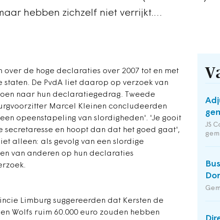
 maar hebben zichzelf niet verrijkt.…
V
 over de hoge declaraties over 2007 tot en met
 staten. De PvdA liet daarop op verzoek van
doen naar hun declaratiegedrag. Tweede
Adj
urgvoorzitter Marcel Kleinen concludeerden
gem
een opeenstapeling van slordigheden'. 'Je gooit
JS C
e secretaresse en hoopt dan dat het goed gaat',
gem
et alleen: als gevolg van een slordige
sten van anderen op hun declaraties
Bus
erzoek.
Do
Gem
incie Limburg suggereerden dat Kersten de
 en Wolfs ruim 60.000 euro zouden hebben
Dir