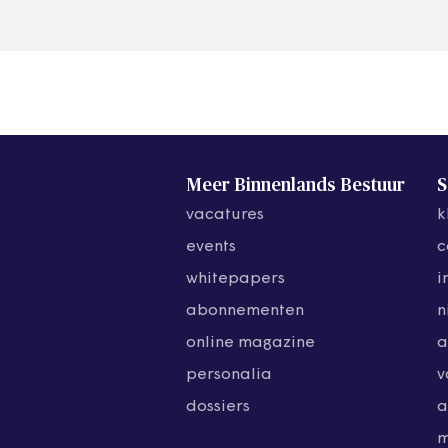
Meer Binnenlands Bestuur
S
vacatures
k
events
c
whitepapers
i
abonnementen
n
online magazine
a
personalia
v
dossiers
a