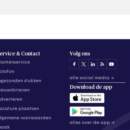
ervice & Contact
Volg ons
lantenservice
olofon
alle social media →
ngezonden stukken
Download de
app
ieuwsbrieven
dverteren
acature plaatsen
lgemene voorwaarden
alles over de app →
maak