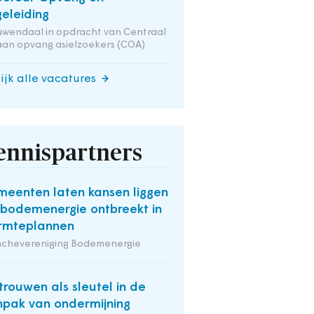
eleiding
wendaal in opdracht van Centraal
an opvang asielzoekers (COA)
ijk alle vacatures
ennispartners
eenten laten kansen liggen
 bodemenergie ontbreekt in
rmteplannen
nchevereniging Bodemenergie
trouwen als sleutel in de
pak van ondermijning