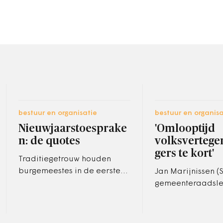
bestuur en organisatie
bestuur en organisa
Nieuwjaarstoesprake
'Omlooptijd
n: de quotes
volksverteg
gers te kort'
Traditiegetrouw houden
burgemeestes in de eerste
Jan Marijnissen (S
dagen van het nieuwe jaar
gemeenteraadsle
hun nieuwjaarstoespraken.
parlementariërs 
Voor het grootste gedeelte
te kort in hun amb
bestaan…
'Gemiddeld zo'n v