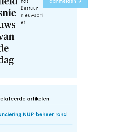
heid
nds
aanmelden
Bestuur
snie
nieuwsbri
uws
ef
van
de
dag
elateerde artikelen
anciering NUP-beheer rond