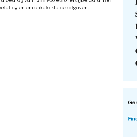
rd bedrag van ruim 900 euro terugbetaald. Het
etaling en om enkele kleine uitgaven,
Ger
Fin