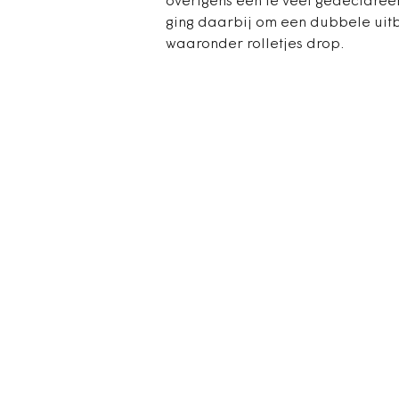
overigens een te veel gedeclaree
ging daarbij om een dubbele uitb
waaronder rolletjes drop.