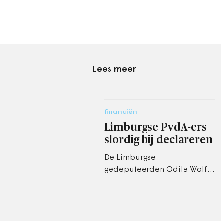
Lees meer
financiën
Limburgse PvdA-ers
slordig bij declareren
De Limburgse
gedeputeerden Odile Wolfs
en Bert Kersten (beiden
PvdA) waren slordig bij hun
declaraties, maar hebben
zichzelf niet verrijkt.…