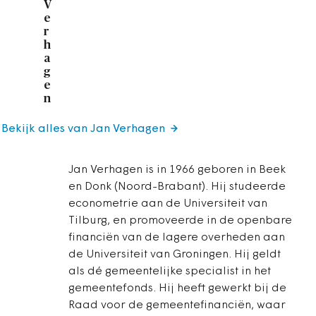
V
e
r
h
a
g
e
n
Bekijk alles van Jan Verhagen
Jan Verhagen is in 1966 geboren in Beek
en Donk (Noord-Brabant). Hij studeerde
econometrie aan de Universiteit van
Tilburg, en promoveerde in de openbare
financiën van de lagere overheden aan
de Universiteit van Groningen. Hij geldt
als dé gemeentelijke specialist in het
gemeentefonds. Hij heeft gewerkt bij de
Raad voor de gemeentefinanciën, waar