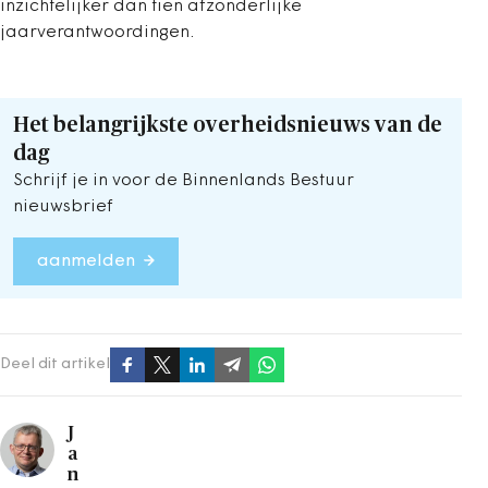
inzichtelijker dan tien afzonderlijke
jaarverantwoordingen.
Het belangrijkste overheidsnieuws van de
dag
Schrijf je in voor de Binnenlands Bestuur
nieuwsbrief
aanmelden
Deel dit artikel
J
a
n