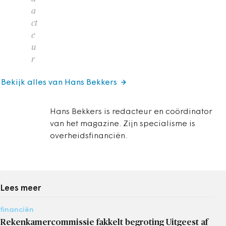
a
ct
e
u
r
Bekijk alles van Hans Bekkers
Hans Bekkers is redacteur en coördinator
van het magazine. Zijn specialisme is
overheidsfinanciën.
Lees meer
financiën
Rekenkamercommissie fakkelt begroting Uitgeest af