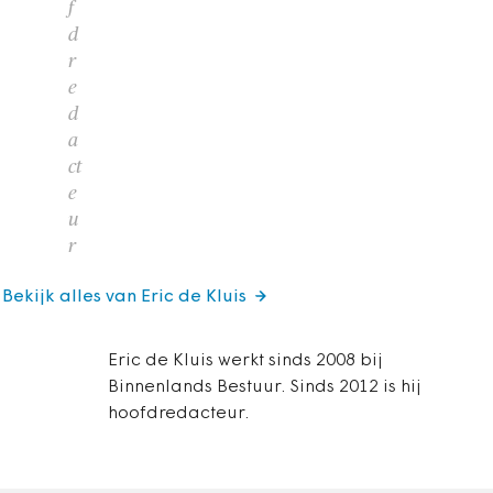
f
d
r
e
d
a
ct
e
u
r
Bekijk alles van Eric de Kluis
Eric de Kluis werkt sinds 2008 bij
Binnenlands Bestuur. Sinds 2012 is hij
hoofdredacteur.