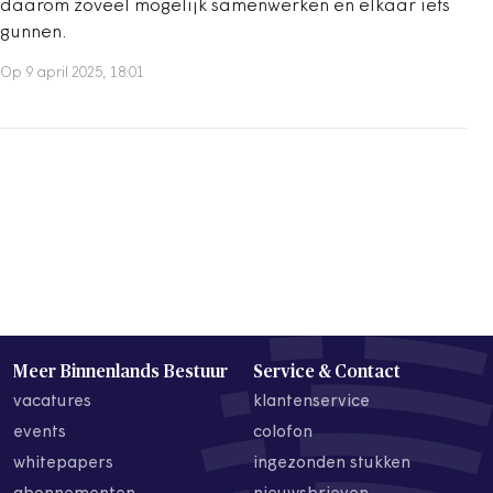
daarom zoveel mogelijk samenwerken en elkaar iets
gunnen.
Op 9 april 2025, 18:01
Meer Binnenlands Bestuur
Service & Contact
vacatures
klantenservice
events
colofon
whitepapers
ingezonden stukken