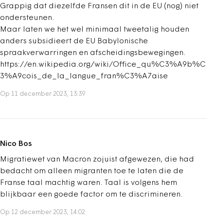
Grappig dat diezelfde Fransen dit in de EU (nog) niet
ondersteunen.
Maar laten we het wel minimaal tweetalig houden
anders subsidieert de EU Babylonische
spraakverwarringen en afscheidingsbewegingen.
https://en.wikipedia.org/wiki/Office_qu%C3%A9b%C
3%A9cois_de_la_langue_fran%C3%A7aise
Op 11 december 2023, 13:39
Nico Bos
Migratiewet van Macron zojuist afgewezen, die had
bedacht om alleen migranten toe te laten die de
Franse taal machtig waren. Taal is volgens hem
blijkbaar een goede factor om te discrimineren.
Op 12 december 2023, 14:02