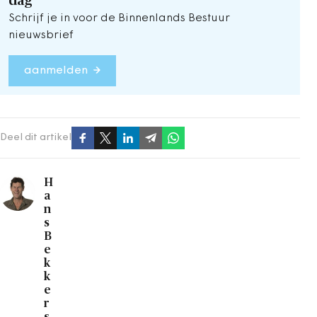
dag
Schrijf je in voor de Binnenlands Bestuur
nieuwsbrief
aanmelden
Deel dit artikel
H
a
n
s
B
e
k
k
e
r
s