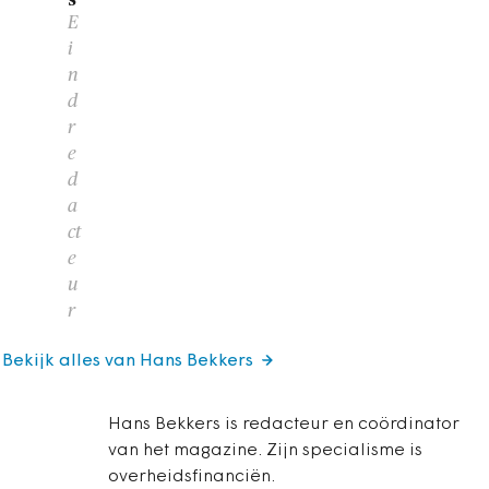
E
i
n
d
r
e
d
a
ct
e
u
r
Bekijk alles van Hans Bekkers
Hans Bekkers is redacteur en coördinator
van het magazine. Zijn specialisme is
overheidsfinanciën.