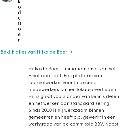
k
o
d
e
B
o
e
r
Bekijk alles van Hilko de Boer
Hilko de Boer is initiatiefnemer van het
Finoliaportaal. Een platform van
Leernetwerken voor financiële
medewerkers binnen lokale overheden.
Hij is groot voorstander van kennis delen
en het werken aan standaardisering.
Sinds 2010 is hij werkzaam binnen
gemeenten en heeft o.a. gewerkt in een
werkgroep van de commissie BBV. Naast