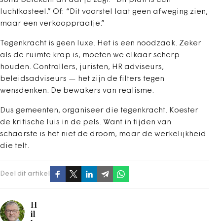
soms betekent dit dat je zegt: “Dit plan is een
luchtkasteel.” Of: “Dit voorstel laat geen afweging zien,
maar een verkooppraatje.”
Tegenkracht is geen luxe. Het is een noodzaak. Zeker
als de ruimte krap is, moeten we elkaar scherp
houden. Controllers, juristen, HR adviseurs,
beleidsadviseurs — het zijn de filters tegen
wensdenken. De bewakers van realisme.
Dus gemeenten, organiseer die tegenkracht. Koester
de kritische luis in de pels. Want in tijden van
schaarste is het niet de droom, maar de werkelijkheid
die telt.
Deel dit artikel
H
il