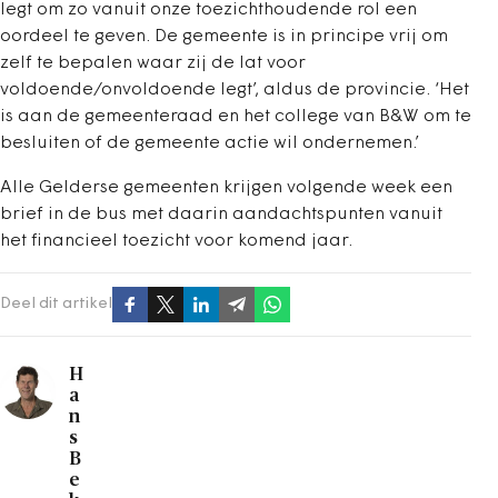
legt om zo vanuit onze toezichthoudende rol een
oordeel te geven. De gemeente is in principe vrij om
zelf te bepalen waar zij de lat voor
voldoende/onvoldoende legt’, aldus de provincie. ‘Het
is aan de gemeenteraad en het college van B&W om te
besluiten of de gemeente actie wil ondernemen.’
Alle Gelderse gemeenten krijgen volgende week een
brief in de bus met daarin aandachtspunten vanuit
het financieel toezicht voor komend jaar.
Deel dit artikel
H
a
n
s
B
e