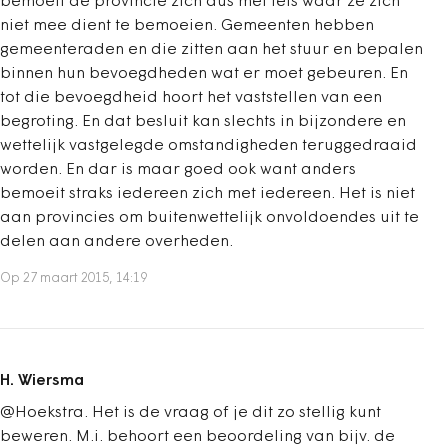
bemoeit de provincie zich dus met iets waar ze zich
niet mee dient te bemoeien. Gemeenten hebben
gemeenteraden en die zitten aan het stuur en bepalen
binnen hun bevoegdheden wat er moet gebeuren. En
tot die bevoegdheid hoort het vaststellen van een
begroting. En dat besluit kan slechts in bijzondere en
wettelijk vastgelegde omstandigheden teruggedraaid
worden. En dar is maar goed ook want anders
bemoeit straks iedereen zich met iedereen. Het is niet
aan provincies om buitenwettelijk onvoldoendes uit te
delen aan andere overheden.
Op 27 maart 2015, 14:19
H. Wiersma
@Hoekstra. Het is de vraag of je dit zo stellig kunt
beweren. M.i. behoort een beoordeling van bijv. de